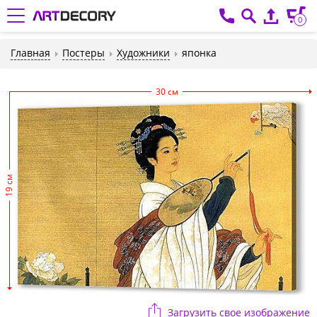
0
Главная
Постеры
Художники
японка
30 см
19 см
Загрузить свое изображение