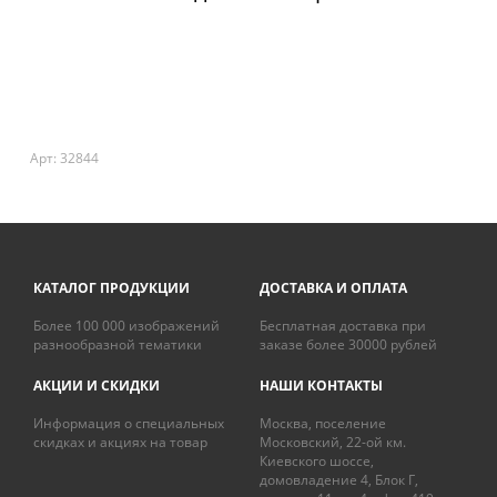
Арт: 32844
КАТАЛОГ ПРОДУКЦИИ
ДОСТАВКА И ОПЛАТА
Более 100 000 изображений
Бесплатная доставка при
разнообразной тематики
заказе более 30000 рублей
АКЦИИ И СКИДКИ
НАШИ КОНТАКТЫ
Информация о специальных
Москва, поселение
скидках и акциях на товар
Московский, 22-ой км.
Киевского шоссе,
домовладение 4, Блок Г,