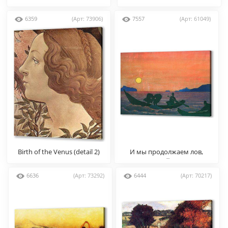
6359
(Арт: 73906)
7557
(Арт: 61049)
Birth of the Venus (detail 2)
И мы продолжаем лов,
Николай Рерих
6636
(Арт: 73292)
6444
(Арт: 70217)