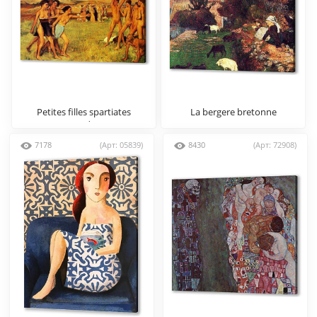
Petites filles spartiates
La bergere bretonne
provoquant des garcons
7178
(Арт: 05839)
8430
(Арт: 72908)