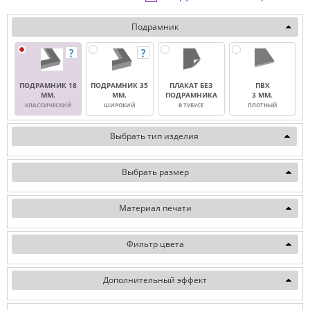
Подрамник
ПОДРАМНИК 18
ПОДРАМНИК 35
ПЛАКАТ БЕЗ
ПВХ
ММ.
ММ.
ПОДРАМНИКА
3 ММ.
КЛАССИЧЕСКИЙ
ШИРОКИЙ
В ТУБУСЕ
ПЛОТНЫЙ
Выбрать тип изделия
Выбрать размер
Материал печати
Фильтр цвета
Дополнительный эффект