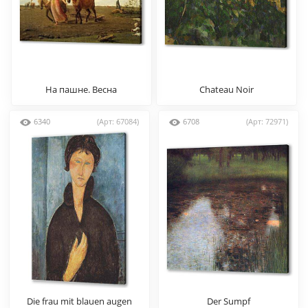
На пашне. Весна
Chateau Noir
Венецианов А.
6340
(Арт: 67084)
6708
(Арт: 72971)
Die frau mit blauen augen
Der Sumpf