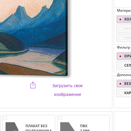
Матери
ХО
БУ
БЭ
Фильтр
ОР
СЕ
Дополн
БЕЗ
Загрузить свое
КА
изображение
ПЛАКАТ БЕЗ
ПВХ
ПОДРАМНИКА
3 ММ.