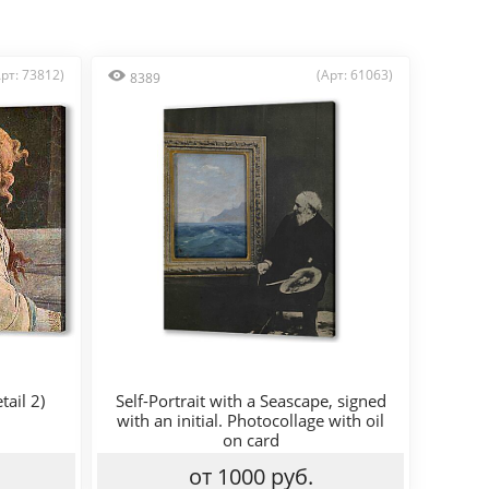
Арт: 73812)
(Арт: 61063)
8389
tail 2)
Self-Portrait with a Seascape, signed
with an initial. Photocollage with oil
on card
от 1000 руб.