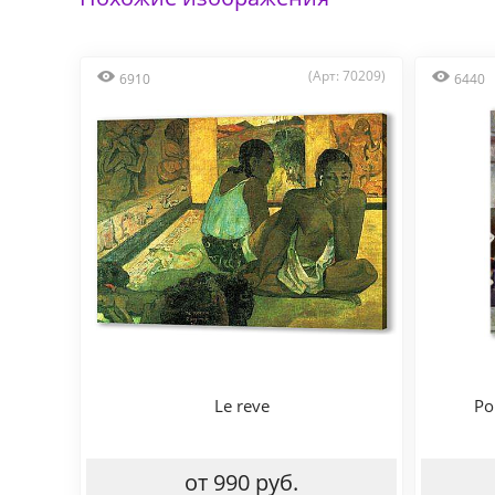
(Арт: 70209)
6910
6440
Le reve
Po
от 990 руб.