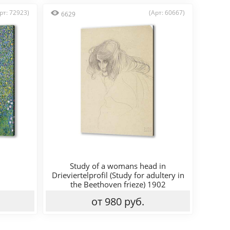
рт: 72923)
(Арт: 60667)
6629
Study of a womans head in
Drieviertelprofil (Study for adultery in
the Beethoven frieze) 1902
от 980 руб.