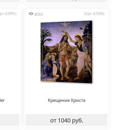
рт: 62991)
(Арт: 67396)
8553
der
Крещение Христа
от 1040 руб.