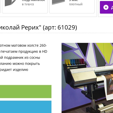
В ТУБУСЕ
ПЛОТНЫЙ
Николай Рерих"
(арт:
61029
)
отном матовом холсте 260-
и печатаем продукцию в HD
ный подрамник из сосны
желанию можно покрыть
придает изделию