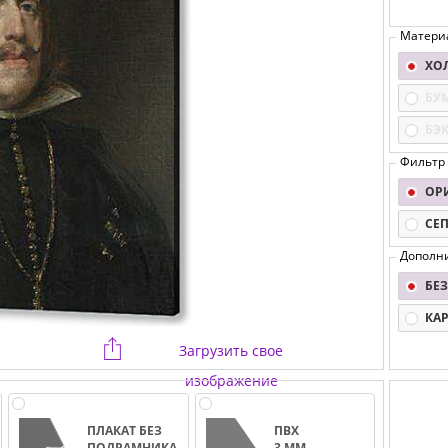
Матери
ХО
БУ
БЭ
Фильтр
ОР
СЕ
Дополн
БЕЗ
КА
Загрузить свое
изображение
ПЛАКАТ БЕЗ
ПВХ
ПОДРАМНИКА
3 ММ.