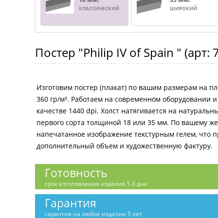
КЛАССИЧЕСКИЙ
ШИРОКИЙ
Постер
"Philip IV of Spain "
(арт:
Изготовим постер (плакат) по вашим размерам на пл
360 гр/м³. Работаем на современном оборудовании 
качестве 1440 dpi. Холст натягивается на натураль
первого сорта толщиной 18 или 35 мм. По вашему 
напечатанное изображение текстурным гелем, что 
дополнительный объем и художественную фактуру.
Готовность
срок изготовления изделия 1-3 дня
Гарантия
гарантия на любое изделие 5 лет