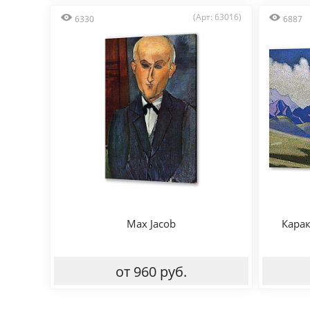
(Арт: 63016)
6330
6887
Max Jacob
Карак
от 960 руб.