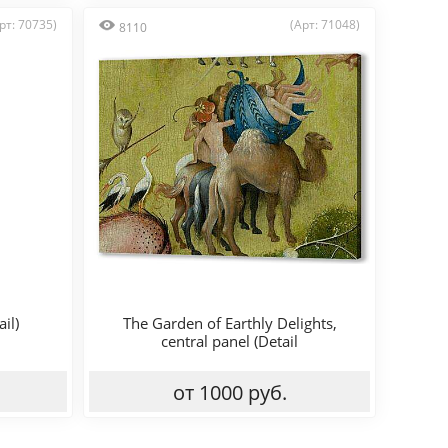
рт: 70735)
(Арт: 71048)
8110
il)
The Garden of Earthly Delights,
central panel (Detail
от 1000 руб.