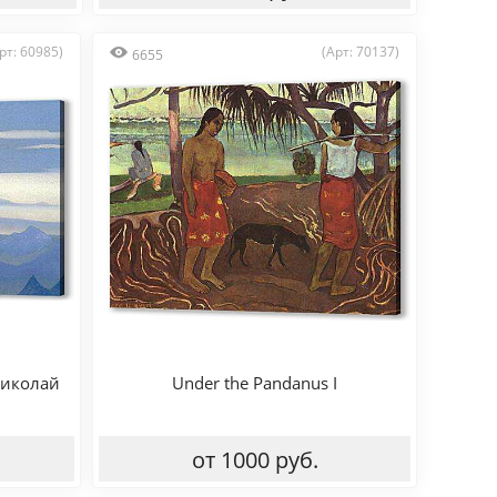
рт: 60985)
(Арт: 70137)
6655
Николай
Under the Pandanus I
от 1000 руб.