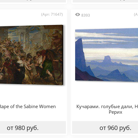
(Арт: 71647)
(А
8393
Rape of the Sabine Women
Кучарами. голубые дали, 
Рерих
от 980 руб.
от 960 руб.