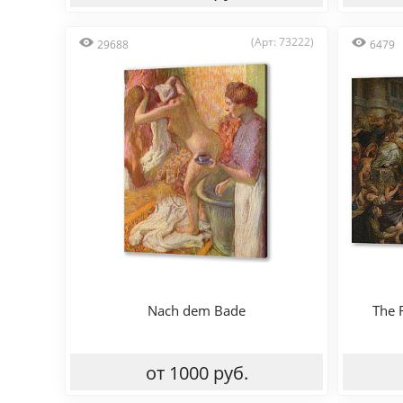
(Арт: 73222)
29688
6479
Nach dem Bade
The 
от 1000 руб.