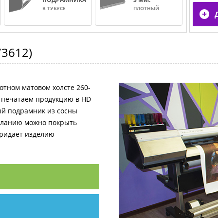
В ТУБУСЕ
ПЛОТНЫЙ
73612
)
отном матовом холсте 260-
и печатаем продукцию в HD
ный подрамник из сосны
желанию можно покрыть
придает изделию