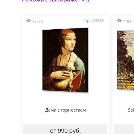
(Арт: 69343)
10760
7194
Дама с горностаем
Se
от 990 руб.