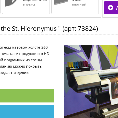
В ТУБУСЕ
ПЛОТНЫЙ
 the St. Hieronymus "
(арт:
73824
)
отном матовом холсте 260-
и печатаем продукцию в HD
ный подрамник из сосны
желанию можно покрыть
придает изделию