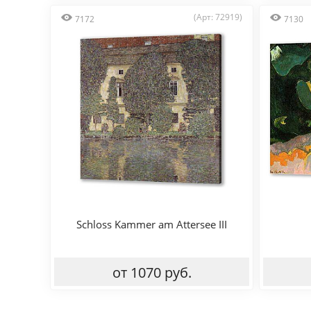
(Арт: 72919)
7172
7130
Schloss Kammer am Attersee III
от 1070 руб.