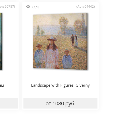
рт: 66787)
(Арт: 64442)
7774
ем
Landscape with Figures, Giverny
от 1080 руб.