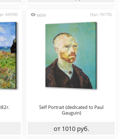
рт: 64599)
(Арт: 70170)
6659
882г.
Self Portrait (dedicated to Paul
Gauguin)
от 1010 руб.