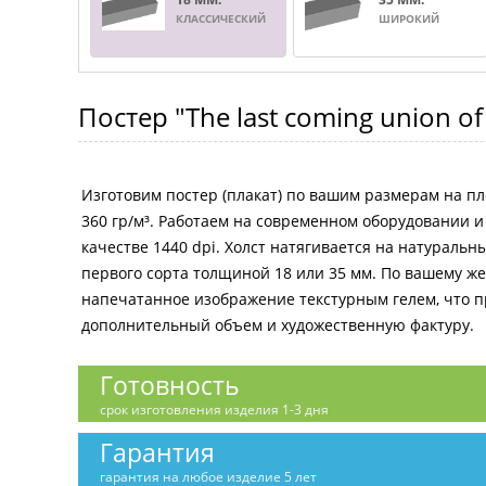
КЛАССИЧЕСКИЙ
ШИРОКИЙ
Постер
"The last coming union of
Изготовим постер (плакат) по вашим размерам на пл
360 гр/м³. Работаем на современном оборудовании 
качестве 1440 dpi. Холст натягивается на натураль
первого сорта толщиной 18 или 35 мм. По вашему 
напечатанное изображение текстурным гелем, что 
дополнительный объем и художественную фактуру.
Готовность
срок изготовления изделия 1-3 дня
Гарантия
гарантия на любое изделие 5 лет