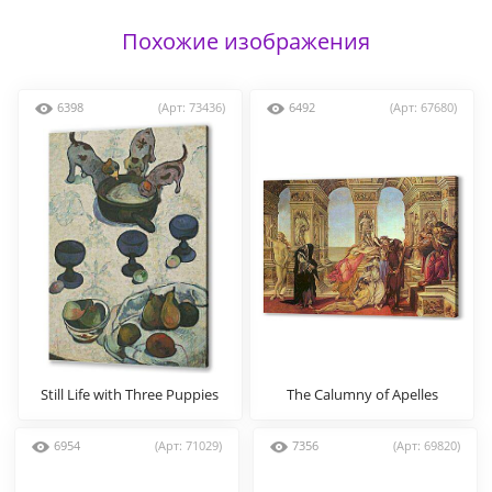
Похожие изображения
6398
(Арт: 73436)
6492
(Арт: 67680)
Still Life with Three Puppies
The Calumny of Apelles
6954
(Арт: 71029)
7356
(Арт: 69820)