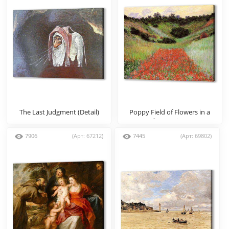
The Last Judgment (Detail)
Poppy Field of Flowers in a
Valley at Giverny
7906
(Арт: 67212)
7445
(Арт: 69802)