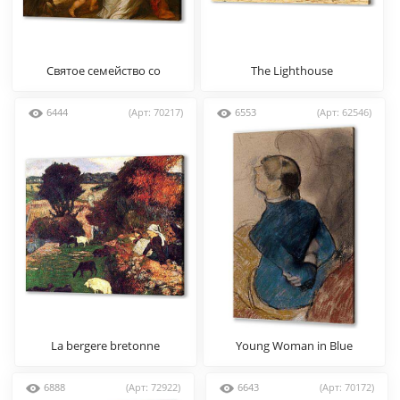
Святое семейство со
The Lighthouse
святыми Франциском и
Анной и младенцем св.
6444
(Арт: 70217)
6553
(Арт: 62546)
Иоанном Крестителем
La bergere bretonne
Young Woman in Blue
6888
(Арт: 72922)
6643
(Арт: 70172)