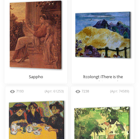
Sappho
ltcolongt iThere is the
Templeispanptd
7193
(Арт: 61253)
7238
(Арт: 74589)