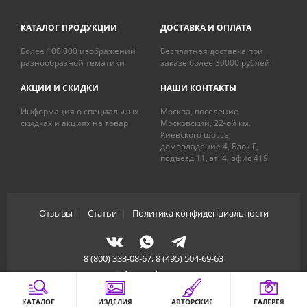
КАТАЛОГ ПРОДУКЦИИ
ДОСТАВКА И ОПЛАТА
Более 100 000 изображений
Бесплатная доставка при
разнообразной тематики
заказе более 30000 рублей
АКЦИИ И СКИДКИ
НАШИ КОНТАКТЫ
Информация о специальных
Москва, поселение
скидках и акциях на товар
Московский, 22-ой км.
Киевского шоссе,
домовладение 4, Блок Г,
подъезд 11, эт. 4, офис 419
Отзывы
|
Статьи
|
Политика конфиденциальности
8 (800) 333-08-67, 8 (495) 504-69-63
info@artdecory.ru
КАТАЛОГ
ИЗДЕЛИЯ
АВТОРСКИЕ
ГАЛЕРЕЯ