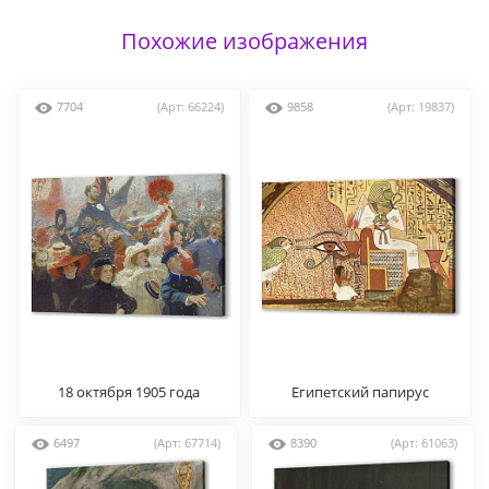
Похожие изображения
7704
(Арт: 66224)
9858
(Арт: 19837)
18 октября 1905 года
Египетский папирус
6497
(Арт: 67714)
8390
(Арт: 61063)