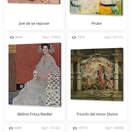
Joie de se reposer
Pirate
6646
(Арт: 73003)
7379
(Арт: 65117)
Bildnis Fritza Riedler
Triunfo del Amor Divino
6439
(Арт: 70142)
10713
(Арт: 60008)