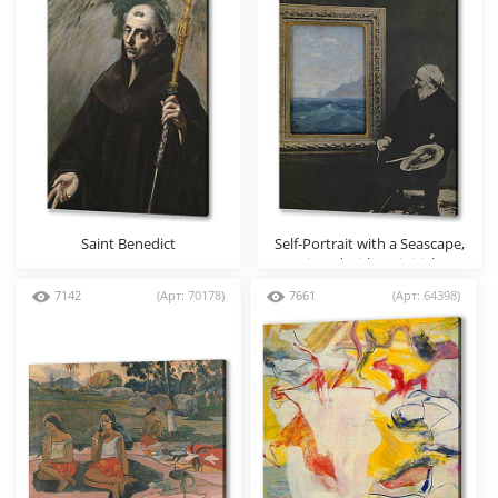
Saint Benedict
Self-Portrait with a Seascape,
signed with an initial.
Photocollage with oil on card
7142
(Арт: 70178)
7661
(Арт: 64398)