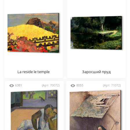
La reside le temple
Заросший пруд
6381
(Арт: 70072)
8055
(Арт: 71072)