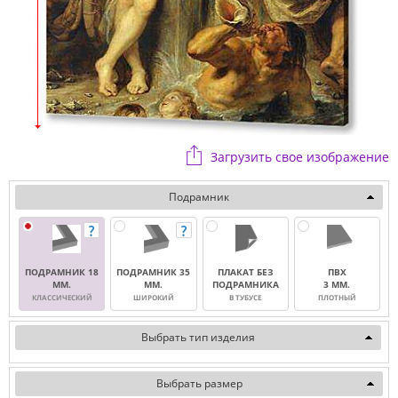
Загрузить свое изображение
Подрамник
ПОДРАМНИК 18
ПОДРАМНИК 35
ПЛАКАТ БЕЗ
ПВХ
ММ.
ММ.
ПОДРАМНИКА
3 ММ.
КЛАССИЧЕСКИЙ
ШИРОКИЙ
В ТУБУСЕ
ПЛОТНЫЙ
Выбрать тип изделия
Выбрать размер