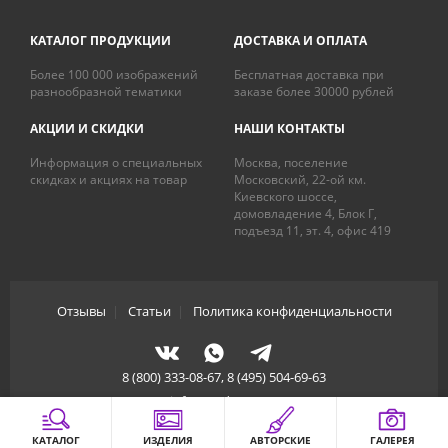
КАТАЛОГ ПРОДУКЦИИ
ДОСТАВКА И ОПЛАТА
Более 100 000 изображений
Бесплатная доставка при
разнообразной тематики
заказе более 30000 рублей
АКЦИИ И СКИДКИ
НАШИ КОНТАКТЫ
Информация о специальных
Москва, поселение
скидках и акциях на товар
Московский, 22-ой км.
Киевского шоссе,
домовладение 4, Блок Г,
подъезд 11, эт. 4, офис 419
Отзывы
|
Статьи
|
Политика конфиденциальности
8 (800) 333-08-67, 8 (495) 504-69-63
info@artdecory.ru
КАТАЛОГ
ИЗДЕЛИЯ
АВТОРСКИЕ
ГАЛЕРЕЯ