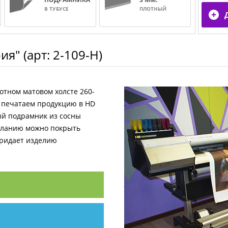
В ТУБУСЕ
ПЛОТНЫЙ
ия"
(арт:
2-109-H
)
отном матовом холсте 260-
и печатаем продукцию в HD
ный подрамник из сосны
желанию можно покрыть
придает изделию