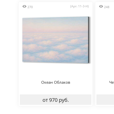
(Арт: 11-3-H)
270
248
Океан Облаков
Че
от 970 руб.