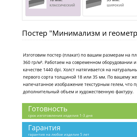
КЛАССИЧЕСКИЙ
ШИРОКИЙ
Постер
"Минимализм и геометр
Изготовим постер (плакат) по вашим размерам на пл
360 гр/м³. Работаем на современном оборудовании 
качестве 1440 dpi. Холст натягивается на натураль
первого сорта толщиной 18 или 35 мм. По вашему 
напечатанное изображение текстурным гелем, что 
дополнительный объем и художественную фактуру.
Готовность
срок изготовления изделия 1-3 дня
Гарантия
гарантия на любое изделие 5 лет