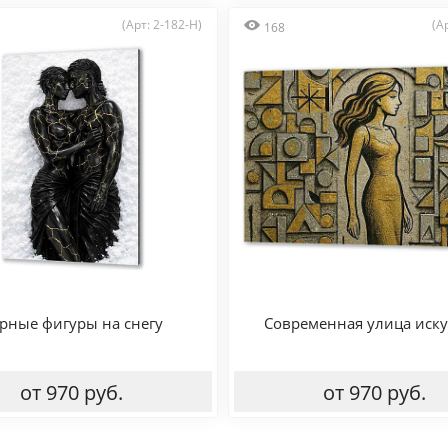
(Арт: 2-182-H)
(А
168
рные фигуры на снегу
Современная улица иску
от 970 руб.
от 970 руб.