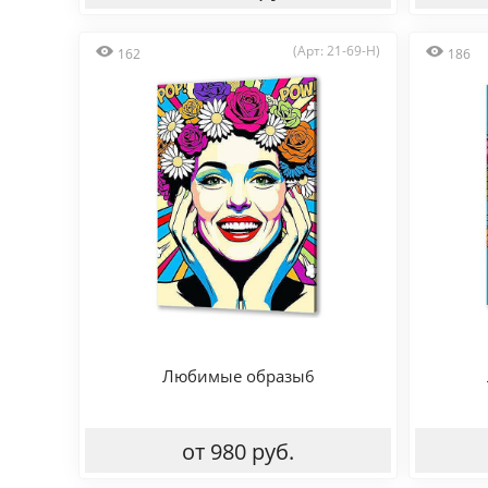
(Арт: 21-69-H)
162
186
Любимые образы6
от 980 руб.