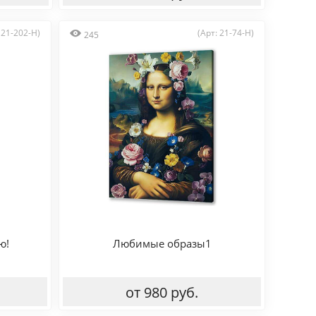
 21-202-H)
(Арт: 21-74-H)
245
ю!
Любимые образы1
от 980 руб.