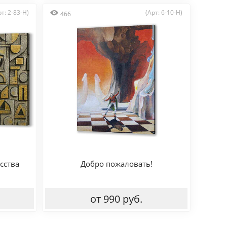
рт: 2-83-H)
(Арт: 6-10-H)
466
сства
Добро пожаловать!
от 990 руб.