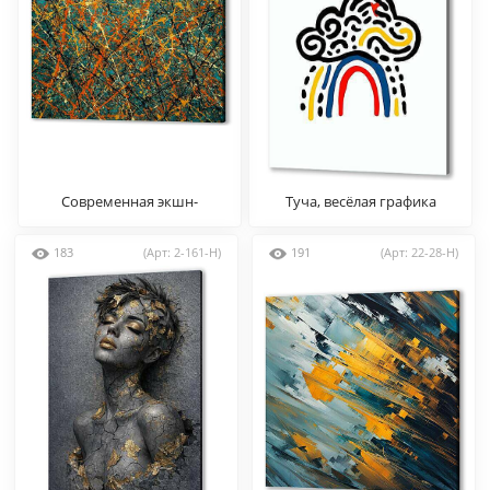
Современная экшн-
Туча, весёлая графика
живопись
183
(Арт: 2-161-H)
191
(Арт: 22-28-H)