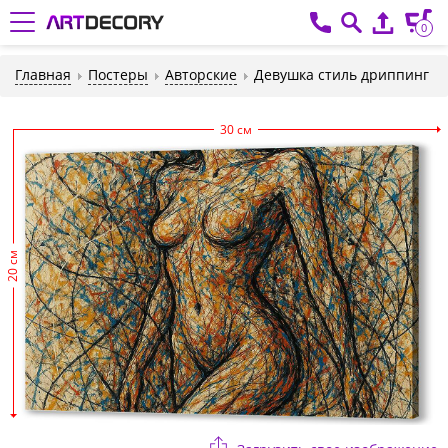
0
Главная
Постеры
Авторские
Девушка стиль дриппинг
30 см
20 см