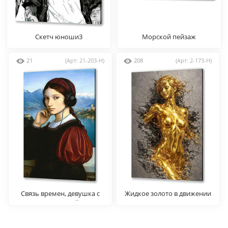
Скетч юноши3
Морской пейзаж
21
(Арт: 21-203-H)
208
(Арт: 2-173-H)
Связь времен, девушка с
Жидкое золото в движении
гарнитурой