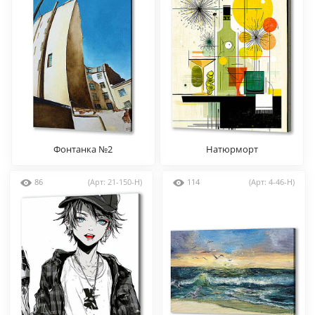
Фонтанка №2
Натюрморт
86
(Арт: 21-150-H)
114
(Арт: 4-46-H)