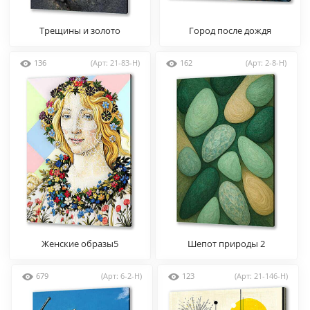
Трещины и золото
Город после дождя
136
(Арт: 21-83-H)
162
(Арт: 2-8-H)
Женские образы5
Шепот природы 2
679
(Арт: 6-2-H)
123
(Арт: 21-146-H)