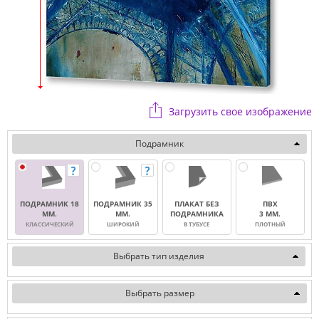
Загрузить свое изображение
Подрамник
ПОДРАМНИК 18
ПОДРАМНИК 35
ПЛАКАТ БЕЗ
ПВХ
ММ.
ММ.
ПОДРАМНИКА
3 ММ.
КЛАССИЧЕСКИЙ
ШИРОКИЙ
В ТУБУСЕ
ПЛОТНЫЙ
Выбрать тип изделия
Выбрать размер