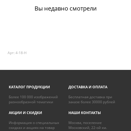
Вы недавно смотрели
Арт: 4-18-H
КАТАЛОГ ПРОДУКЦИИ
ДОСТАВКА И ОПЛАТА
Более 100 000 изображений
Бесплатная доставка при
разнообразной тематики
заказе более 30000 рублей
АКЦИИ И СКИДКИ
НАШИ КОНТАКТЫ
Информация о специальных
Москва, поселение
скидках и акциях на товар
Московский, 22-ой км.