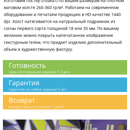
Изготовим постер (плакат) по вашим размерам на плотном
матовом холсте 260-360 гр/м³. Работаем на современном
оборудовании и печатаем продукцию в HD качестве 1440
dpi. Холст натягивается на натуральный подрамник из
сосны первого сорта толщиной 18 или 35 мм. По вашему
желанию можно покрыть напечатанное изображение
текстурным гелем, что придает изделию дополнительный
объем и художественную фактуру.
Готовность
срок изготовления изделия 1-3 дня
Гарантия
гарантия на любое изделие 5 лет
Возврат
возврат брака в течение 7 дней