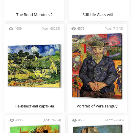
The Road Menders 2
Still Life Glass with
Carnations
4609
(Арт: 68285)
4578
(Арт: 74143)
Неизвестная картина
Portrait of Pere Tanguy
4993
(Арт: 74224)
4562
(Арт: 74145)