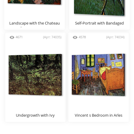
Landscape with the Chateau
Self-Portrait with Bandaged
of auvers at Sunset
Ear
4671
(Арт: 74035)
4578
(Арт: 74034)
Undergrowth with Ivy
Vincent s Bedroom in Arles