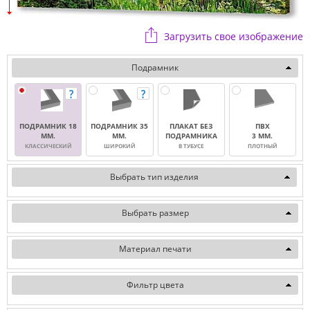
Загрузить свое изображение
Подрамник
ПОДРАМНИК 18
ПОДРАМНИК 35
ПЛАКАТ БЕЗ
ПВХ
ММ.
ММ.
ПОДРАМНИКА
3 ММ.
КЛАССИЧЕСКИЙ
ШИРОКИЙ
В ТУБУСЕ
ПЛОТНЫЙ
Выбрать тип изделия
Выбрать размер
Материал печати
Фильтр цвета