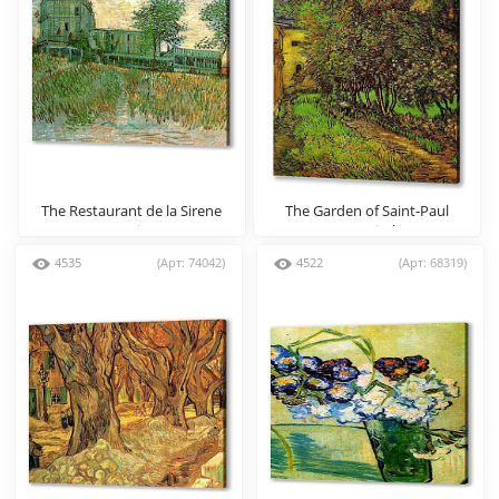
The Restaurant de la Sirene
The Garden of Saint-Paul
at Asnieres
Hospital
4535
(Арт: 74042)
4522
(Арт: 68319)