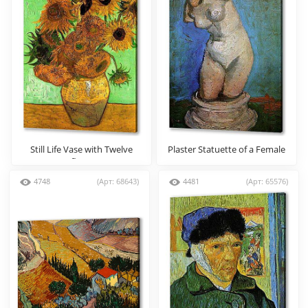
Still Life Vase with Twelve
Plaster Statuette of a Female
Sunflowers 2
Torso 8
4748
(Арт: 68643)
4481
(Арт: 65576)