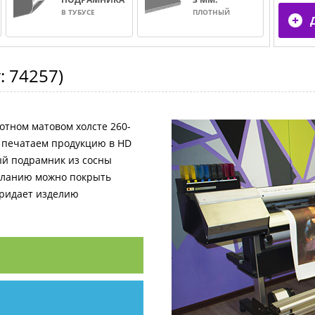
В ТУБУСЕ
ПЛОТНЫЙ
т:
74257
)
отном матовом холсте 260-
и печатаем продукцию в HD
ный подрамник из сосны
желанию можно покрыть
придает изделию