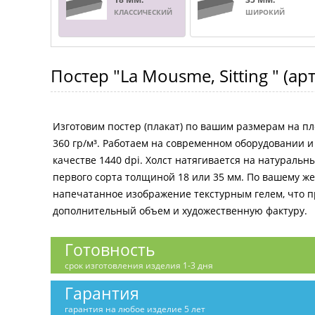
КЛАССИЧЕСКИЙ
ШИРОКИЙ
Постер
"La Mousme, Sitting "
(ар
Изготовим постер (плакат) по вашим размерам на пл
360 гр/м³. Работаем на современном оборудовании 
качестве 1440 dpi. Холст натягивается на натураль
первого сорта толщиной 18 или 35 мм. По вашему 
напечатанное изображение текстурным гелем, что 
дополнительный объем и художественную фактуру.
Готовность
срок изготовления изделия 1-3 дня
Гарантия
гарантия на любое изделие 5 лет