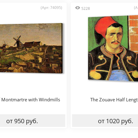
(Арт: 74095)
(А
5228
f Montmartre with Windmills
The Zouave Half Leng
от 950 руб.
от 1020 руб.