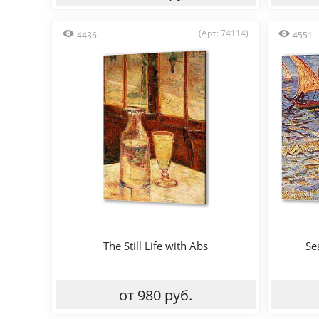
(Арт: 74114)
4436
4551
The Still Life with Abs
Se
от 980 руб.