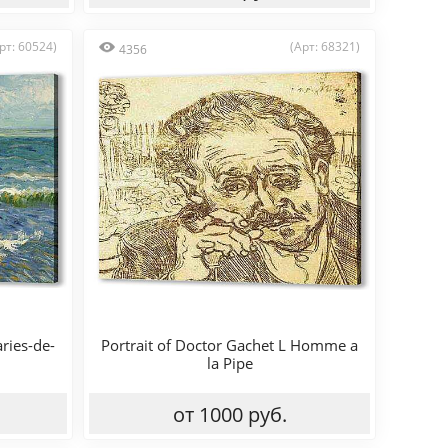
рт: 60524)
(Арт: 68321)
4356
ries-de-
Portrait of Doctor Gachet L Homme a
la Pipe
от 1000 руб.