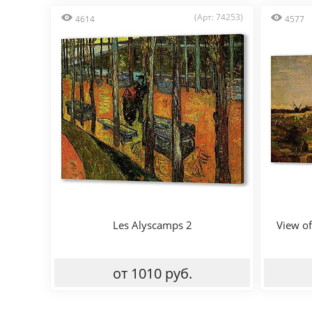
(Арт: 74253)
4614
4577
Les Alyscamps 2
View o
от 1010 руб.