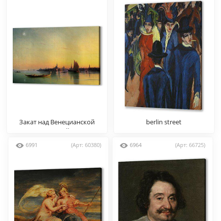
Закат над Венецианской
berlin street
лагуной
6991
(Арт: 60380)
6964
(Арт: 66725)