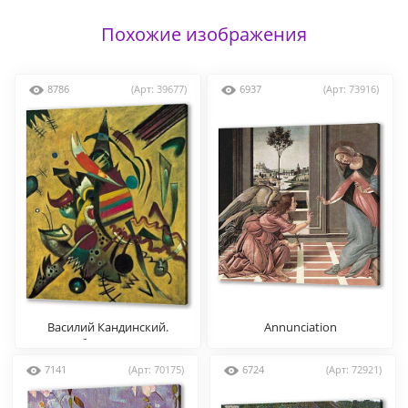
Похожие изображения
8786
(Арт: 39677)
6937
(Арт: 73916)
Василий Кандинский.
Annunciation
Абстракция.
7141
(Арт: 70175)
6724
(Арт: 72921)