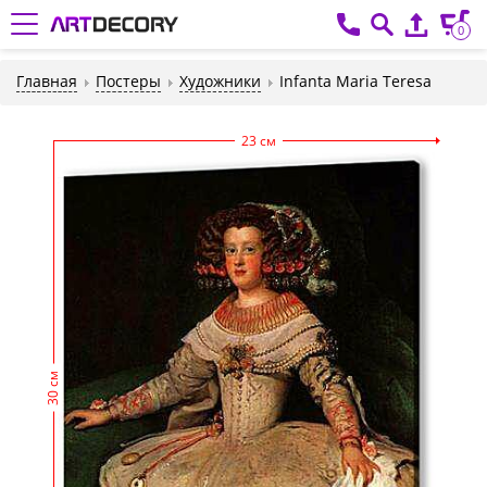
0
Главная
Постеры
Художники
Infanta Maria Teresa
23 см
30 см