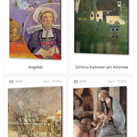
Angeleb
Schloss Kammer am Attersee
I (Wasserschlob)
7668
(Арт: 70185)
6581
(Арт: 73926)