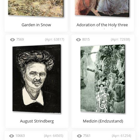
Garden in Snow
Adoration of the Holy three
Kings (detail)
7569
(Арт: 63817)
8015
(Арт: 72938)
August Strindberg
Medizin (Endzustand)
10663
(Арт: 64565)
7561
(Арт: 61254)