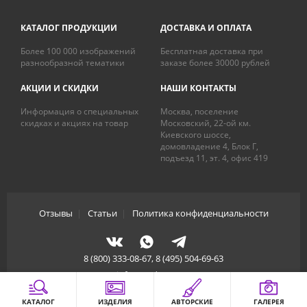
КАТАЛОГ ПРОДУКЦИИ
ДОСТАВКА И ОПЛАТА
Более 100 000 изображений
Бесплатная доставка при
разнообразной тематики
заказе более 30000 рублей
АКЦИИ И СКИДКИ
НАШИ КОНТАКТЫ
Информация о специальных
Москва, поселение
скидках и акциях на товар
Московский, 22-ой км.
Киевского шоссе,
домовладение 4, Блок Г,
подъезд 11, эт. 4, офис 419
Отзывы
|
Статьи
|
Политика конфиденциальности
8 (800) 333-08-67, 8 (495) 504-69-63
info@artdecory.ru
КАТАЛОГ
ИЗДЕЛИЯ
АВТОРСКИЕ
ГАЛЕРЕЯ