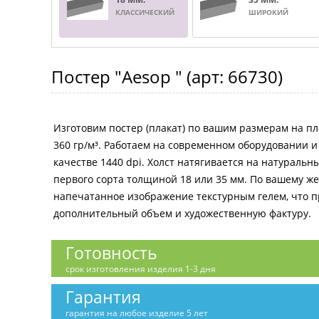
КЛАССИЧЕСКИЙ
ШИРОКИЙ
Постер
"Aesop "
(арт:
66730
)
Изготовим постер (плакат) по вашим размерам на пл
360 гр/м³. Работаем на современном оборудовании 
качестве 1440 dpi. Холст натягивается на натураль
первого сорта толщиной 18 или 35 мм. По вашему 
напечатанное изображение текстурным гелем, что 
дополнительный объем и художественную фактуру.
Готовность
срок изготовления изделия 1-3 дня
Гарантия
гарантия на любое изделие 5 лет