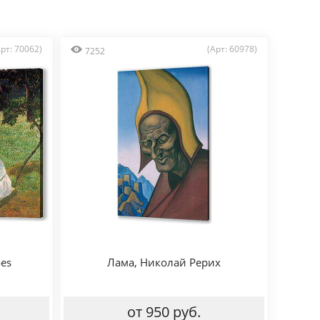
Арт: 70062)
(Арт: 60978)
7252
oes
Лама, Николай Рерих
от 950 руб.