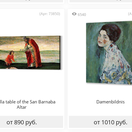
(Арт: 73850)
(А
6540
lla table of the San Barnaba
Damenbildnis
Altar
от 890 руб.
от 1010 руб.