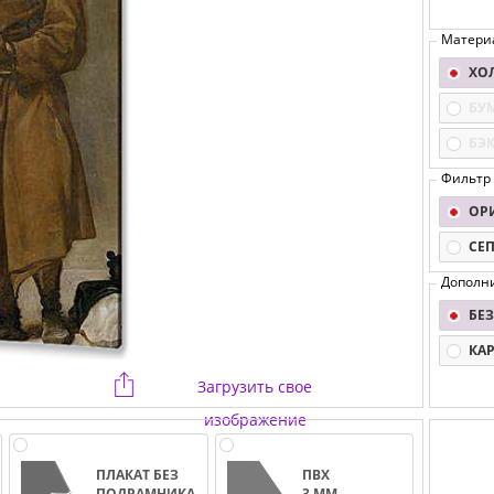
Матери
ХО
БУ
БЭ
Фильтр
ОР
СЕ
Дополн
БЕЗ
КА
Загрузить свое
изображение
ПЛАКАТ БЕЗ
ПВХ
ПОДРАМНИКА
3 ММ.