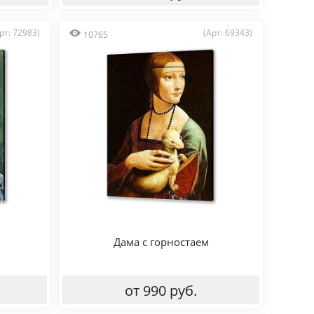
рт: 72983)
(Арт: 69343)
10765
Дама с горностаем
от 990 руб.