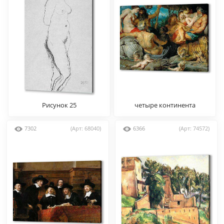
Рисунок 25
четыре континента
7302
(Арт: 68040)
6366
(Арт: 74572)