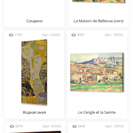
Синдики
La Maison de Bellevue (vers)
7139
(Арт: 62445)
8047
(Арт: 74554)
Водная змея
Le Cengle et la Sainte-
Victoire vus de Gardanne
(vers)
6074
(Арт: 60345)
6642
(Арт: 73816)