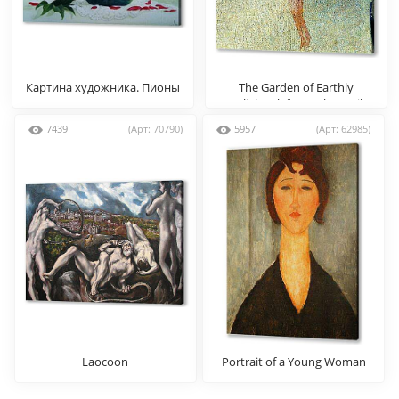
Картина художника. Пионы
The Garden of Earthly
Delights, left panel (Detail
7439
(Арт: 70790)
5957
(Арт: 62985)
Laocoon
Portrait of a Young Woman