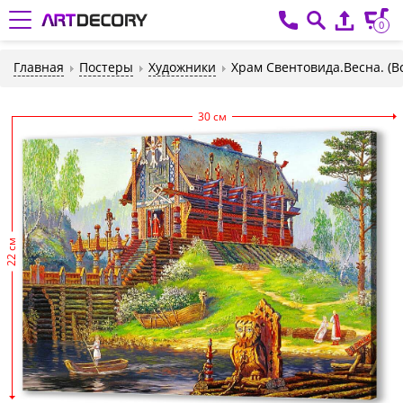
0
Главная
Постеры
Художники
Храм Свентовида.Весна. (В
30 см
22 см