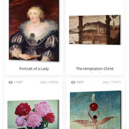
Portrait of a Lady
The temptation Christ
(detail)
11607
(Арт: 03005)
6499
(Арт: 71041)