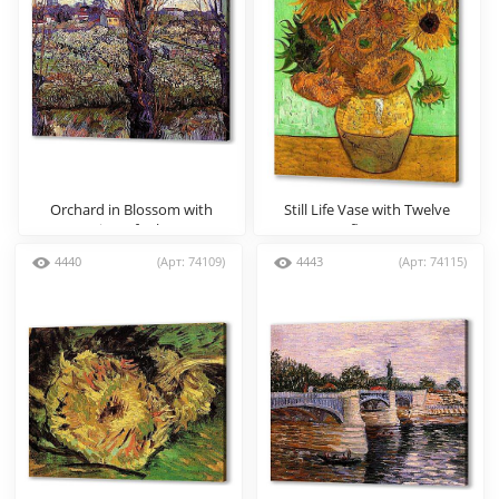
Orchard in Blossom with
Still Life Vase with Twelve
View of Arles
Sunflowers 2
4440
(Арт: 74109)
4443
(Арт: 74115)