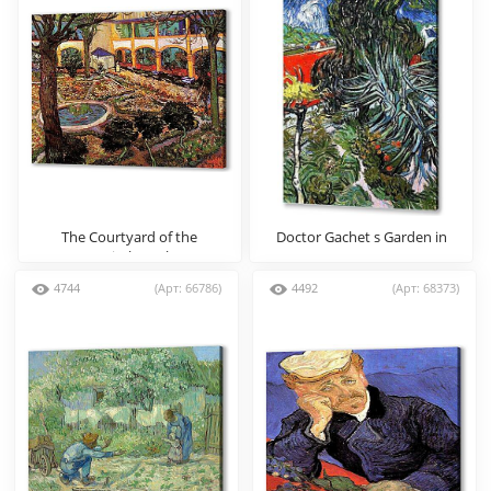
The Courtyard of the
Doctor Gachet s Garden in
Hospital at Arles
Auvers
4744
(Арт: 66786)
4492
(Арт: 68373)