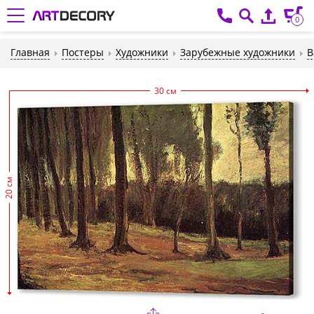
0
Главная
Постеры
Художники
Зарубежные художники
В
30 см
20 см