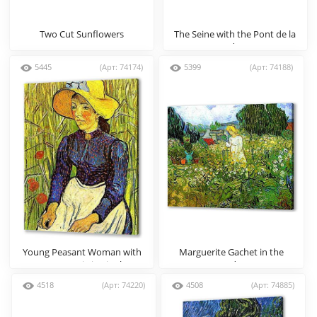
Two Cut Sunflowers
The Seine with the Pont de la
Grande Jette
5445
(Арт: 74174)
5399
(Арт: 74188)
Young Peasant Woman with
Marguerite Gachet in the
Straw Hat Sitting in the
Garden
Wheat
4518
(Арт: 74220)
4508
(Арт: 74885)