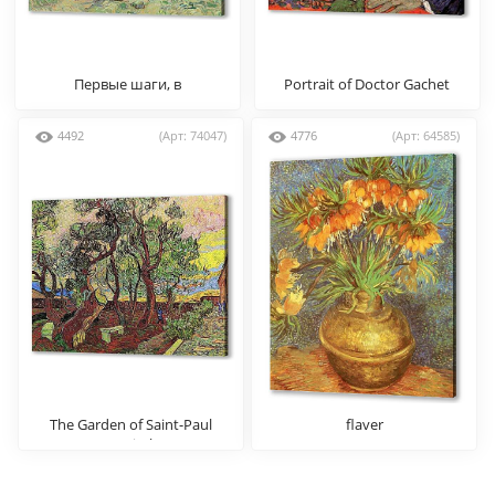
Первые шаги, в
Portrait of Doctor Gachet
подражание Милле
4492
(Арт: 74047)
4776
(Арт: 64585)
The Garden of Saint-Paul
flaver
Hospital 4