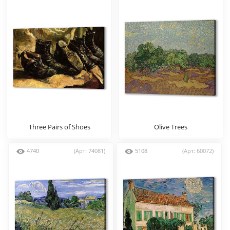
Three Pairs of Shoes
Olive Trees
4740
(Арт: 74081)
5108
(Арт: 60072)