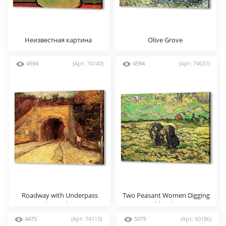
Неизвестная картина
Olive Grove
4594
(Арт: 74140)
4594
(Арт: 74037)
Roadway with Underpass
Two Peasant Women Digging
The Viaduct
in Field with Snow
4475
(Арт: 74113)
5075
(Арт: 60186)