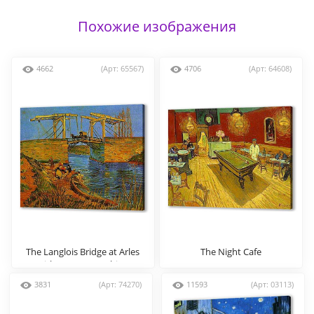
Похожие изображения
4662
(Арт: 65567)
4706
(Арт: 64608)
The Langlois Bridge at Arles
The Night Cafe
with Women Washing
3831
(Арт: 74270)
11593
(Арт: 03113)