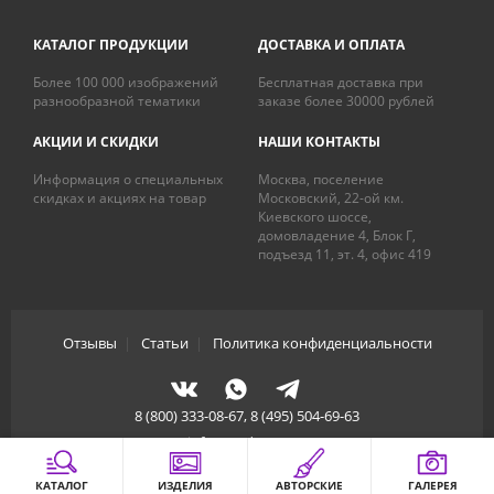
КАТАЛОГ ПРОДУКЦИИ
ДОСТАВКА И ОПЛАТА
Более 100 000 изображений
Бесплатная доставка при
разнообразной тематики
заказе более 30000 рублей
АКЦИИ И СКИДКИ
НАШИ КОНТАКТЫ
Информация о специальных
Москва, поселение
скидках и акциях на товар
Московский, 22-ой км.
Киевского шоссе,
домовладение 4, Блок Г,
подъезд 11, эт. 4, офис 419
Отзывы
|
Статьи
|
Политика конфиденциальности
8 (800) 333-08-67, 8 (495) 504-69-63
info@artdecory.ru
КАТАЛОГ
ИЗДЕЛИЯ
АВТОРСКИЕ
ГАЛЕРЕЯ