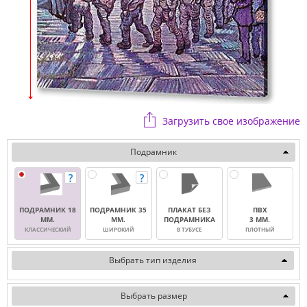
Загрузить свое изображение
Подрамник
ПОДРАМНИК 18
ПОДРАМНИК 35
ПЛАКАТ БЕЗ
ПВХ
ММ.
ММ.
ПОДРАМНИКА
3 ММ.
КЛАССИЧЕСКИЙ
ШИРОКИЙ
В ТУБУСЕ
ПЛОТНЫЙ
Выбрать тип изделия
Выбрать размер