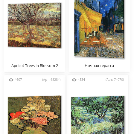
Apricot Trees in Blossom 2
Ночная терасса
4607
(Арт: 68284)
4534
(Арт: 74070)