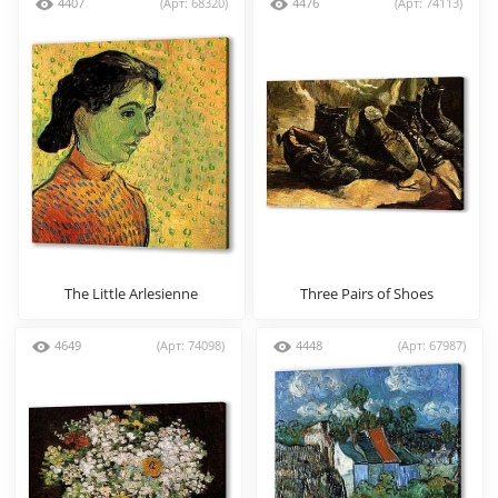
4407
(Арт: 68320)
4476
(Арт: 74113)
The Little Arlesienne
Three Pairs of Shoes
4649
(Арт: 74098)
4448
(Арт: 67987)