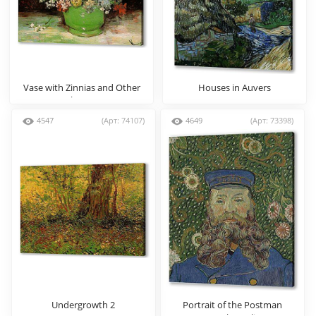
Vase with Zinnias and Other
Houses in Auvers
Flowers
4547
(Арт: 74107)
4649
(Арт: 73398)
Undergrowth 2
Portrait of the Postman