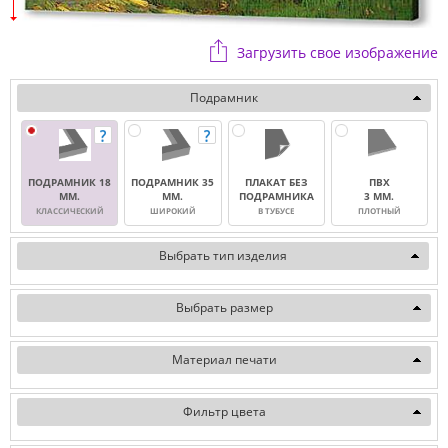
Загрузить свое изображение
Подрамник
ПОДРАМНИК 18
ПОДРАМНИК 35
ПЛАКАТ БЕЗ
ПВХ
ММ.
ММ.
ПОДРАМНИКА
3 ММ.
КЛАССИЧЕСКИЙ
ШИРОКИЙ
В ТУБУСЕ
ПЛОТНЫЙ
Выбрать тип изделия
Выбрать размер
Материал печати
Фильтр цвета