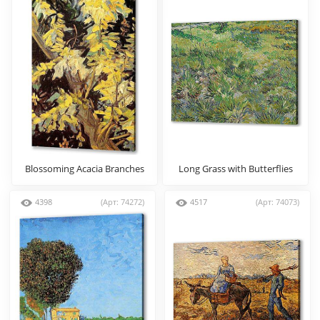
Blossoming Acacia Branches
Long Grass with Butterflies
4398
(Арт: 74272)
4517
(Арт: 74073)