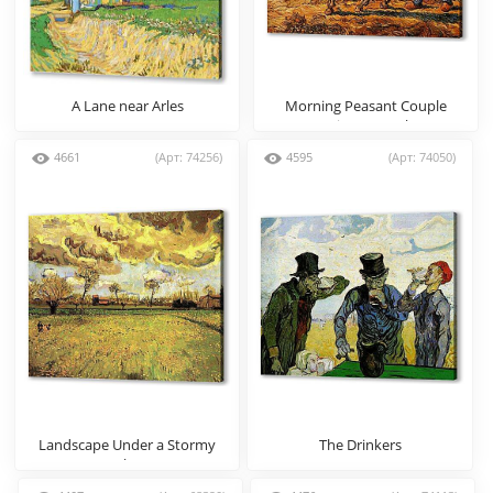
A Lane near Arles
Morning Peasant Couple
Going to Work
4661
(Арт: 74256)
4595
(Арт: 74050)
Landscape Under a Stormy
The Drinkers
Sky