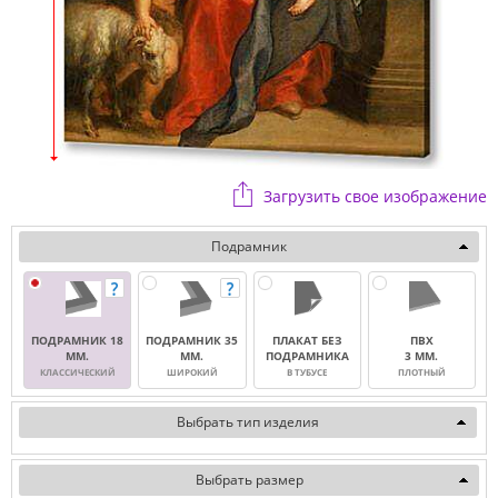
Загрузить свое изображение
Подрамник
ПОДРАМНИК 18
ПОДРАМНИК 35
ПЛАКАТ БЕЗ
ПВХ
ММ.
ММ.
ПОДРАМНИКА
3 ММ.
КЛАССИЧЕСКИЙ
ШИРОКИЙ
В ТУБУСЕ
ПЛОТНЫЙ
Выбрать тип изделия
Выбрать размер