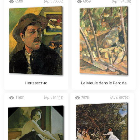
6500
(Арт: 70066)
6959
(Арт: 74538)
Неизвестно
La Meule dans le Parc de
Chateau Noir Detail (vers)
11631
(Арт: 61441)
7978
(Арт: 69792)