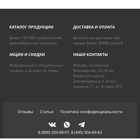
КАТАЛОГ ПРОДУКЦИИ
ДОСТАВКА И ОПЛАТА
Более 100 000 изображений
Бесплатная доставка при
разнообразной тематики
заказе более 30000 рублей
АКЦИИ И СКИДКИ
НАШИ КОНТАКТЫ
Информация о специальных
Москва, поселение
скидках и акциях на товар
Московский, 22-ой км.
Киевского шоссе,
домовладение 4, Блок Г,
подъезд 11, эт. 4, офис 419
Отзывы
|
Статьи
|
Политика конфиденциальности
8 (800) 333-08-67, 8 (495) 504-69-63
info@artdecory.ru