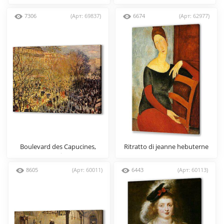
7306
(Арт: 69837)
6674
(Арт: 62977)
Boulevard des Capucines,
Ritratto di jeanne hebuterne
Paris
8605
(Арт: 60011)
6443
(Арт: 60113)