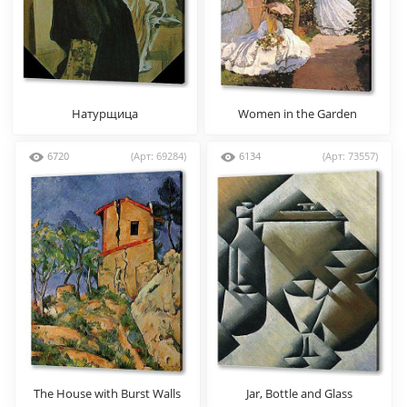
Натурщица
Women in the Garden
6720
(Арт: 69284)
6134
(Арт: 73557)
The House with Burst Walls
Jar, Bottle and Glass