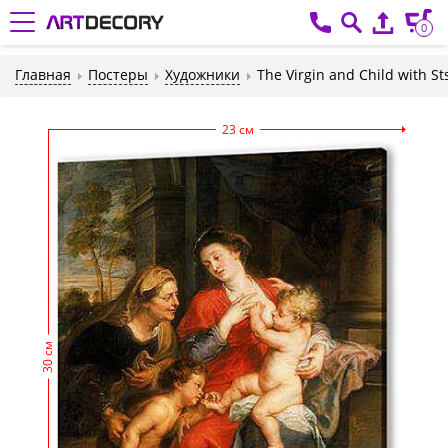
0
Главная
Постеры
Художники
The Virgin and Child with St
23 см
30 см