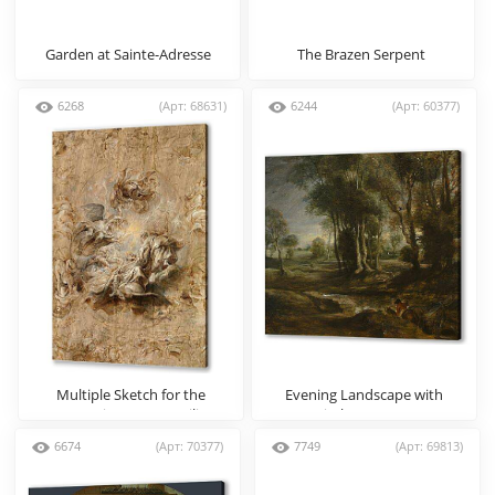
Garden at Sainte-Adresse
The Brazen Serpent
(1867)
6268
(Арт: 68631)
6244
(Арт: 60377)
Multiple Sketch for the
Evening Landscape with
Banqueting House Ceiling
Timber Wagon
6674
(Арт: 70377)
7749
(Арт: 69813)