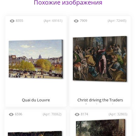
Похожие изображения
8355
(Арт: 69161)
7909
(Арт: 72445)
Quai du Louvre
Christ driving the Traders
from the Temple
6596
(Арт: 70062)
8174
(Арт: 32865)