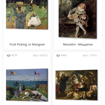
Fruit Picking, or Mangoes
Mezzetin - Меццетен
8155
(Арт: 66055)
6443
(Арт: 71651)