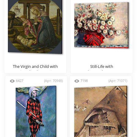
The Virgin and Child with
Still-Life with
Saint John the Baptist
Chrysanthemums
6427
(Арт: 70948)
7198
(Арт: 71071)