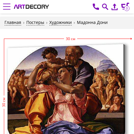
0
Главная
Постеры
Художники
Мадонна Дони
30 см
30 см