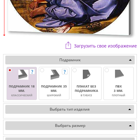
Загрузить свое изображение
Подрамник
ПОДРАМНИК 18
ПОДРАМНИК 35
ПЛАКАТ БЕЗ
ПВХ
ММ.
ММ.
ПОДРАМНИКА
3 ММ.
КЛАССИЧЕСКИЙ
ШИРОКИЙ
В ТУБУСЕ
ПЛОТНЫЙ
Выбрать тип изделия
Выбрать размер