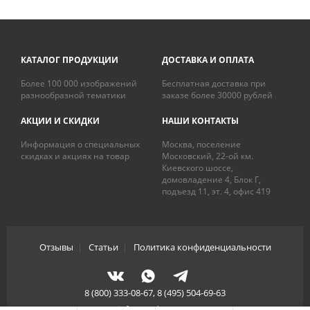
КАТАЛОГ ПРОДУКЦИИ
ДОСТАВКА И ОПЛАТА
Более 100 000 изображений
Бесплатная доставка при
разнообразной тематики
заказе более 30000 рублей
АКЦИИ И СКИДКИ
НАШИ КОНТАКТЫ
Информация о специальных
Москва, поселение
скидках и акциях на товар
Московский, 22-ой км.
Киевского шоссе,
домовладение 4, Блок Г,
подъезд 11, эт. 4, офис 419
Отзывы
|
Статьи
|
Политика конфиденциальности
8 (800) 333-08-67, 8 (495) 504-69-63
info@artdecory.ru