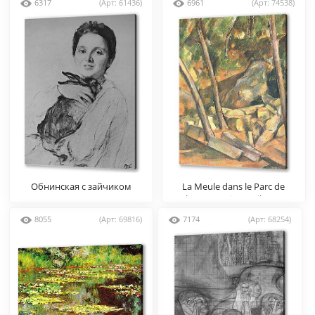
6317
(Арт: 61436)
6961
(Арт: 74538)
Обнинская с зайчиком
La Meule dans le Parc de
Chateau Noir Detail (vers)
8055
(Арт: 69816)
7174
(Арт: 68254)