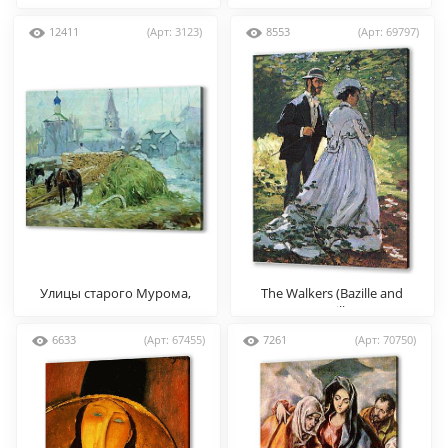
Николай Рерих
12411
(Арт: 3123)
8553
(Арт: 69797)
Улицы старого Мурома,
The Walkers (Bazille and
Куликов
Camille)
6633
(Арт: 67455)
7261
(Арт: 70750)