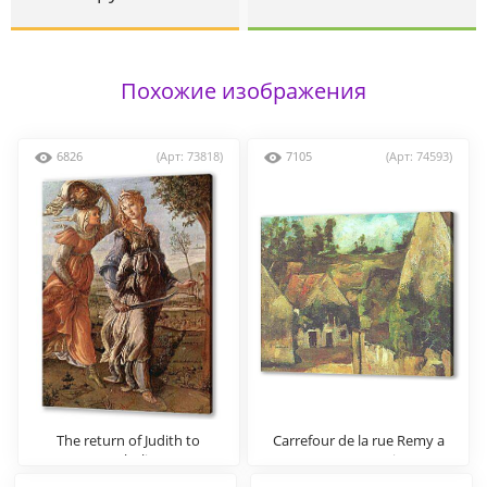
Похожие изображения
6826
(Арт: 73818)
7105
(Арт: 74593)
The return of Judith to
Carrefour de la rue Remy a
Bethulia
Auvers-sur-Oise