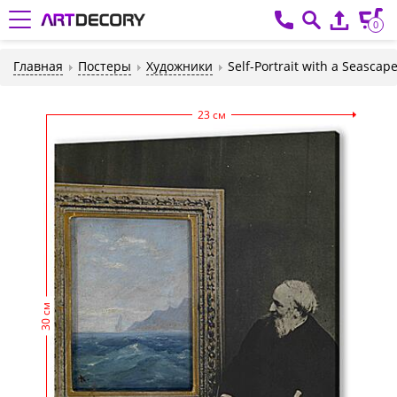
0
Главная
Постеры
Художники
Self-Portrait with a Seascape
23 см
30 см