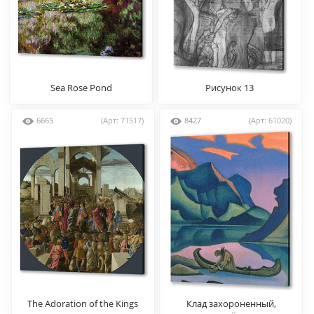
Sea Rose Pond
Рисунок 13
6665
(Арт: 71517)
8427
(Арт: 61020)
The Adoration of the Kings
Клад захороненный,