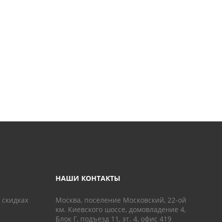
НАШИ КОНТАКТЫ
 скидках
Москва, поселение Московский, 22-ой
км. Киевского шоссе, домовладение 4,
Блок Г, подъезд 11, эт. 4, офис 419