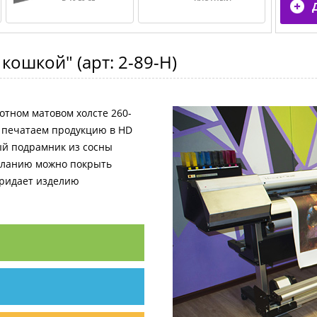
и кошкой"
(арт:
2-89-H
)
отном матовом холсте 260-
и печатаем продукцию в HD
ный подрамник из сосны
желанию можно покрыть
придает изделию