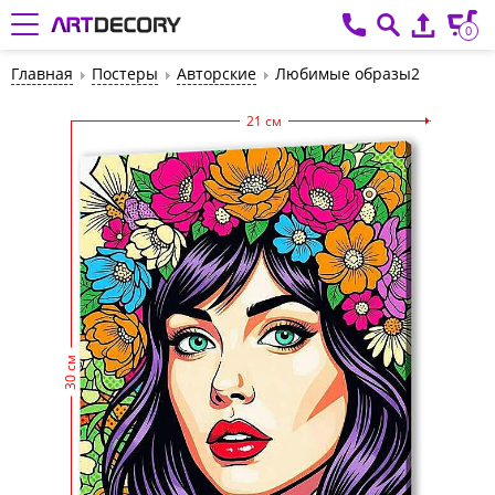
0
Главная
Постеры
Авторские
Любимые образы2
21 см
30 см