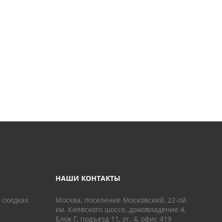
НАШИ КОНТАКТЫ
 скидках
Москва, поселение Московский, 22-ой
км. Киевского шоссе, домовладение 4,
Блок Г, подъезд 11, эт. 4, офис 419