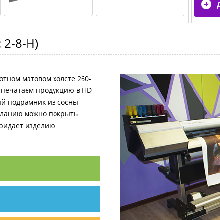
:
2-8-H
)
отном матовом холсте 260-
и печатаем продукцию в HD
ный подрамник из сосны
желанию можно покрыть
придает изделию