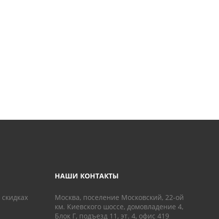
НАШИ КОНТАКТЫ
 скидках
Москва, поселение Московский, 22-ой
км. Киевского шоссе, домовладение 4,
Блок Г, подъезд 11, эт. 4, офис 419