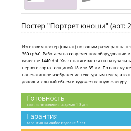
Постер
"Портрет юноши"
(арт:
2
Изготовим постер (плакат) по вашим размерам на пл
360 гр/м³. Работаем на современном оборудовании 
качестве 1440 dpi. Холст натягивается на натураль
первого сорта толщиной 18 или 35 мм. По вашему 
напечатанное изображение текстурным гелем, что 
дополнительный объем и художественную фактуру.
Готовность
срок изготовления изделия 1-3 дня
Гарантия
гарантия на любое изделие 5 лет