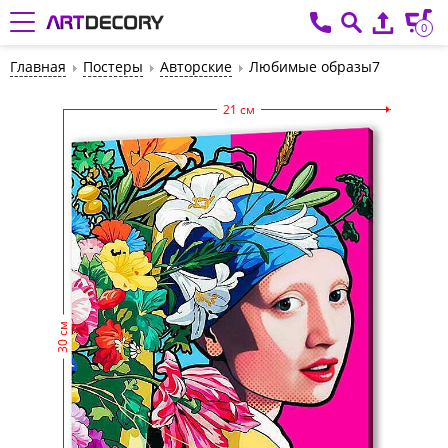
0
Главная
Постеры
Авторские
Любимые образы7
21 см
30 см