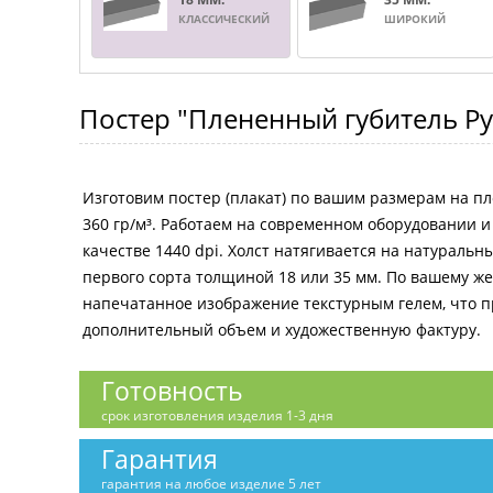
КЛАССИЧЕСКИЙ
ШИРОКИЙ
Постер
"Плененный губитель Ру
Изготовим постер (плакат) по вашим размерам на пл
360 гр/м³. Работаем на современном оборудовании 
качестве 1440 dpi. Холст натягивается на натураль
первого сорта толщиной 18 или 35 мм. По вашему 
напечатанное изображение текстурным гелем, что 
дополнительный объем и художественную фактуру.
Готовность
срок изготовления изделия 1-3 дня
Гарантия
гарантия на любое изделие 5 лет