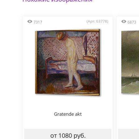
(Арт: 63778)
7317
6873
Gratende akt
от 1080 руб.