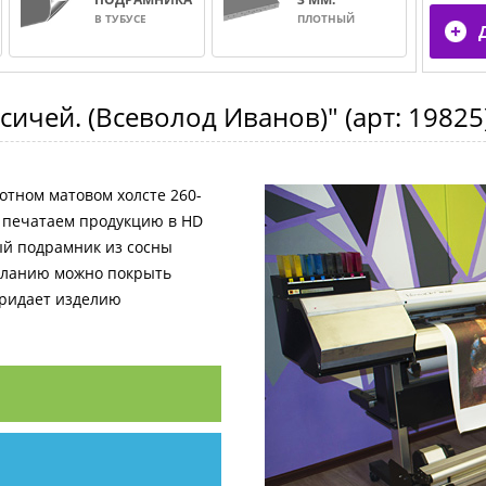
В ТУБУСЕ
ПЛОТНЫЙ
сичей. (Всеволод Иванов)"
(арт:
19825
отном матовом холсте 260-
и печатаем продукцию в HD
ный подрамник из сосны
желанию можно покрыть
придает изделию