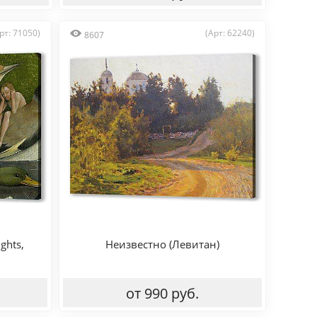
рт: 71050)
(Арт: 62240)
8607
ghts,
Неизвестно (Левитан)
от 990 руб.