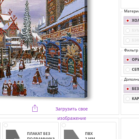
Матери
ХО
БУ
БЭ
Фильтр
ОР
СЕ
Дополн
БЕЗ
КА
Загрузить свое
изображение
ПЛАКАТ БЕЗ
ПВХ
ПОДРАМНИКА
3 ММ.