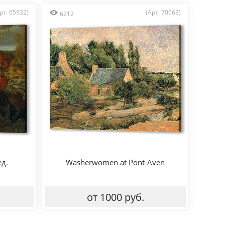
рт: 05932)
(Арт: 70063)
6212
ед.
Washerwomen at Pont-Aven
от 1000 руб.