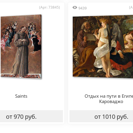
(Арт: 73845)
(А
9439
Saints
Отдых на пути в Егип
Кароваджо
от 970 руб.
от 1010 руб.