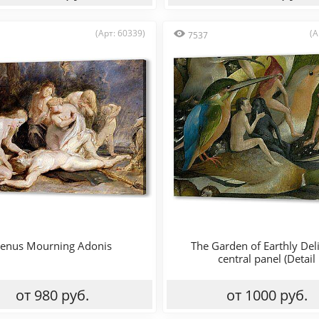
(Арт: 60339)
(А
7537
enus Mourning Adonis
The Garden of Earthly Deli
central panel (Detail
от 980 руб.
от 1000 руб.