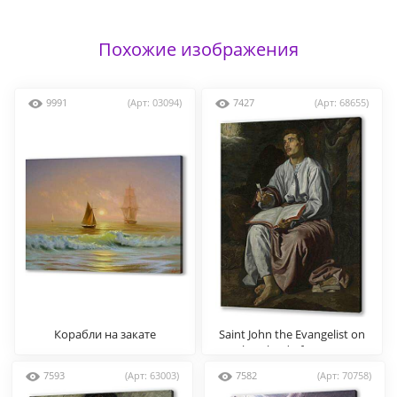
Похожие изображения
9991
(Арт: 03094)
7427
(Арт: 68655)
Корабли на закате
Saint John the Evangelist on
the Island of patmos
7593
(Арт: 63003)
7582
(Арт: 70758)