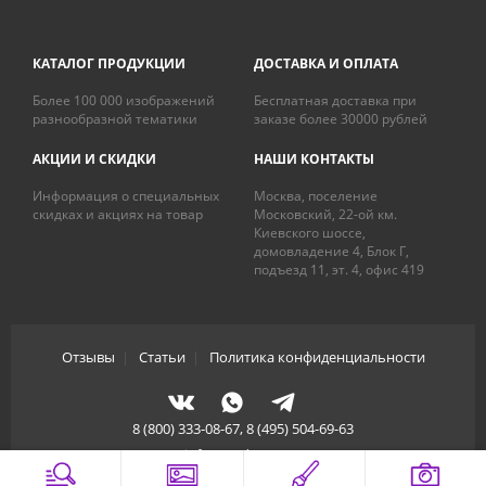
КАТАЛОГ ПРОДУКЦИИ
ДОСТАВКА И ОПЛАТА
Более 100 000 изображений
Бесплатная доставка при
разнообразной тематики
заказе более 30000 рублей
АКЦИИ И СКИДКИ
НАШИ КОНТАКТЫ
Информация о специальных
Москва, поселение
скидках и акциях на товар
Московский, 22-ой км.
Киевского шоссе,
домовладение 4, Блок Г,
подъезд 11, эт. 4, офис 419
Отзывы
|
Статьи
|
Политика конфиденциальности
8 (800) 333-08-67, 8 (495) 504-69-63
info@artdecory.ru