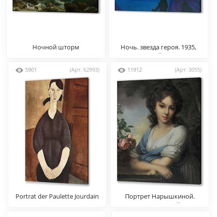
Ночной шторм
Ночь. звезда героя. 1935,
Николай Рерих
5901
(Арт: 62993)
11912
(Арт: 3055)
Portrat der Paulette Jourdain
Портрет Нарышкиной.
Боровиковский В.