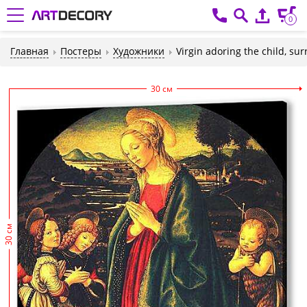
0
Главная
Постеры
Художники
Virgin adoring the child, su
30 см
30 см