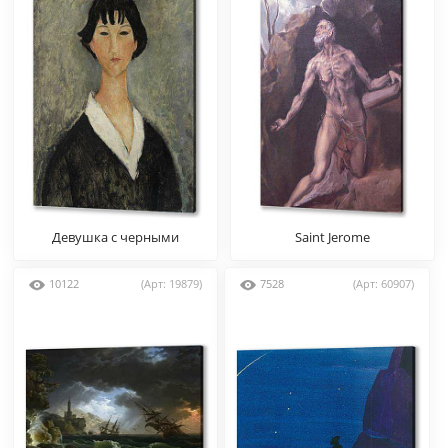
Девушка с черными
Saint Jerome
волосами
10122
(Арт: 19879)
7528
(Арт: 60907)