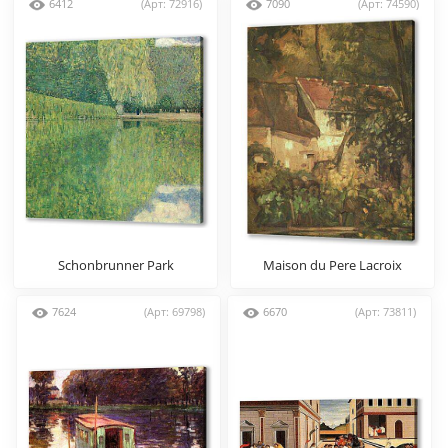
6412
(Арт: 72916)
7090
(Арт: 74590)
Schonbrunner Park
Maison du Pere Lacroix
7624
(Арт: 69798)
6670
(Арт: 73811)