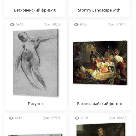
Бетховенский фриз-10
Stormy Landscape with
Philemon and Baucis
6943
(Арт: 68266)
9186
(Арт: 67914)
Рисунок
Бахчисарайский фонтан
6616
(Арт: 67991)
7428
(Арт: 68655)