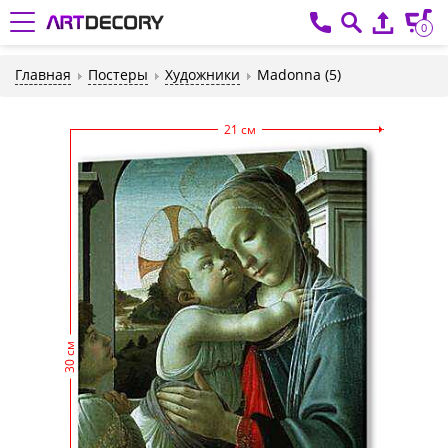
0
Главная
Постеры
Художники
Madonna (5)
21 см
30 см