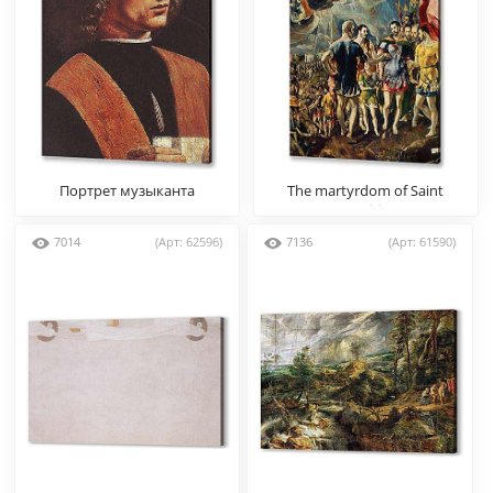
Портрет музыканта
The martyrdom of Saint
Mauritius
7014
(Арт: 62596)
7136
(Арт: 61590)