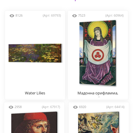
8126
(Арт: 69793)
7523
(Арт: 60964)
Water Lilies
Мадонна орифламма,
Николай Рерих
2958
(Арт: 67917)
6920
(Арт: 64414)