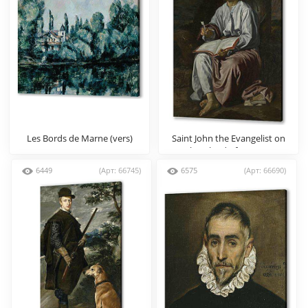
Les Bords de Marne (vers)
Saint John the Evangelist on
the Island of patmos
6449
(Арт: 66745)
6575
(Арт: 66690)