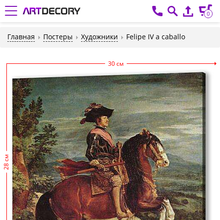
0
Главная
Постеры
Художники
Felipe IV a caballo
30 см
28 см