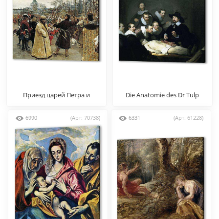
Приезд царей Петра и
Die Anatomie des Dr Tulp
Иоанна
6990
(Арт: 70738)
6331
(Арт: 61228)