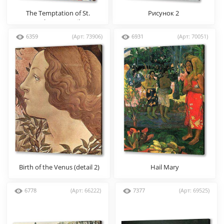
The Temptation of St.
Рисунок 2
Anthony (Detail)
6359
(Арт: 73906)
6931
(Арт: 70051)
Birth of the Venus (detail 2)
Hail Mary
6778
(Арт: 66222)
7377
(Арт: 69525)