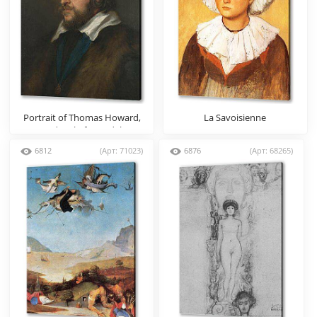
Portrait of Thomas Howard,
La Savoisienne
2nd Earl of Arundel
6812
(Арт: 71023)
6876
(Арт: 68265)