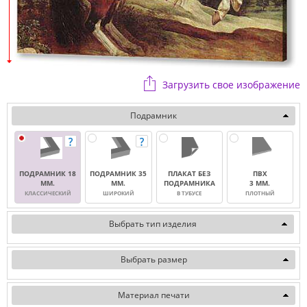
Загрузить свое изображение
Подрамник
ПОДРАМНИК 18
ПОДРАМНИК 35
ПЛАКАТ БЕЗ
ПВХ
ММ.
ММ.
ПОДРАМНИКА
3 ММ.
КЛАССИЧЕСКИЙ
ШИРОКИЙ
В ТУБУСЕ
ПЛОТНЫЙ
Выбрать тип изделия
Выбрать размер
Материал печати