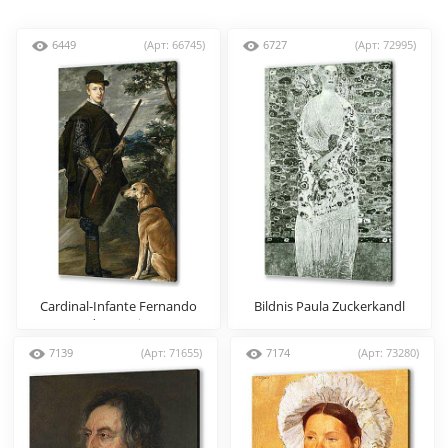
6449
(Арт: 66745)
6727
(Арт: 72995)
Cardinal-Infante Fernando
Bildnis Paula Zuckerkandl
de Austria
7139
(Арт: 71655)
7174
(Арт: 73280)