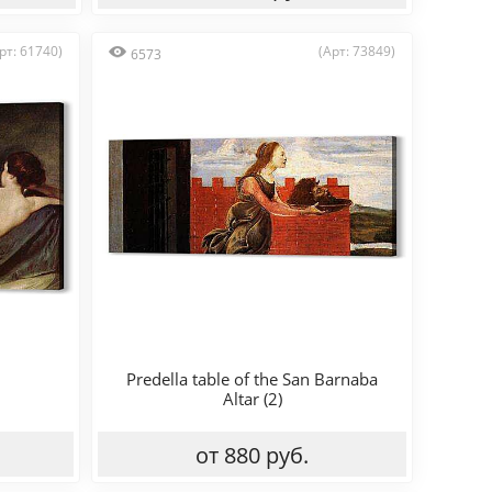
рт: 61740)
(Арт: 73849)
6573
Predella table of the San Barnaba
Altar (2)
от 880 руб.