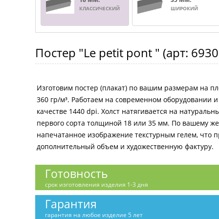
КЛАССИЧЕСКИЙ
ШИРОКИЙ
Постер
"Le petit pont "
(арт:
6930
Изготовим постер (плакат) по вашим размерам на пл
360 гр/м³. Работаем на современном оборудовании 
качестве 1440 dpi. Холст натягивается на натураль
первого сорта толщиной 18 или 35 мм. По вашему 
напечатанное изображение текстурным гелем, что 
дополнительный объем и художественную фактуру.
Готовность
срок изготовления изделия 1-3 дня
Гарантия
гарантия на любое изделие 5 лет