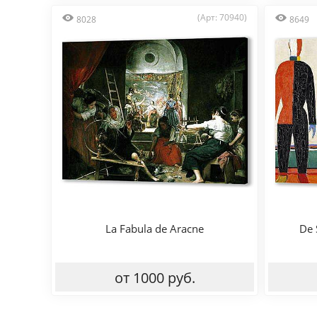
(Арт: 70940)
8028
8649
La Fabula de Aracne
De 
от 1000 руб.