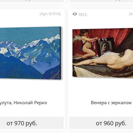
(Арт: 61014)
(А
7012
улута, Николай Рерих
Венера с зеркалом
от 970 руб.
от 960 руб.