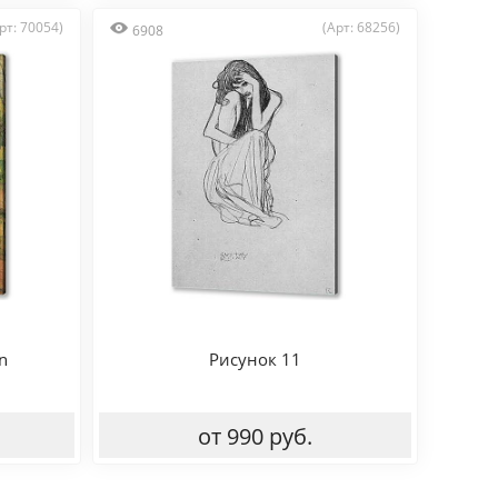
рт: 70054)
(Арт: 68256)
6908
n
Рисунок 11
от 990 руб.