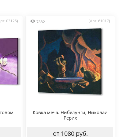
Арт: 03125)
(Арт: 61017)
7882
етовом
Ковка меча. Нибелунги, Николай
Рерих
от 1080 руб.