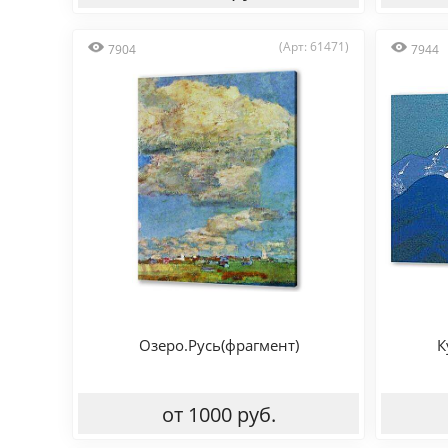
(Арт: 61471)
7904
7944
Озеро.Русь(фрагмент)
К
от 1000 руб.