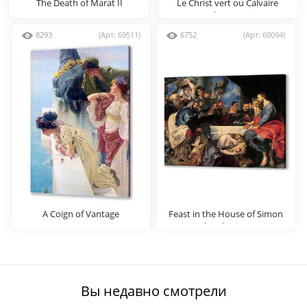
The Death of Marat II
Le Christ vert ou Calvaire
breton
8293
(Арт: 69511)
6752
(Арт: 60094)
A Coign of Vantage
Feast in the House of Simon
the Pharisee
Вы недавно смотрели