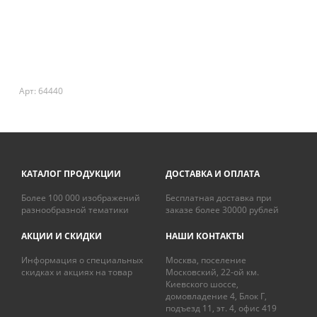
Арт: 64440
КАТАЛОГ ПРОДУКЦИИ
ДОСТАВКА И ОПЛАТА
Более 100 000 изображений
Бесплатная доставка при
разнообразной тематики
заказе более 30000 рублей
АКЦИИ И СКИДКИ
НАШИ КОНТАКТЫ
Информация о специальных
Москва, поселение
скидках и акциях на товар
Московский, 22-ой км.
Киевского шоссе,
домовладение 4, Блок Г,
подъезд 11, эт. 4, офис 419