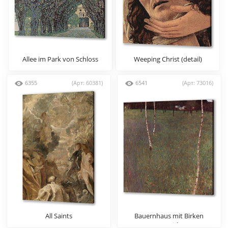
Allee im Park von Schloss
Weeping Christ (detail)
Kammer
6355
(Арт: 60381)
6541
(Арт: 73016)
All Saints
Bauernhaus mit Birken
(Junge Birken)