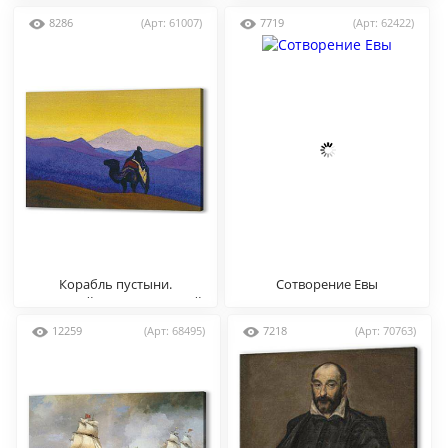
8286
(Арт: 61007)
7719
(Арт: 62422)
Корабль пустыни.
Сотворение Евы
Одинокий путник, Николай
Рерих
12259
(Арт: 68495)
7218
(Арт: 70763)