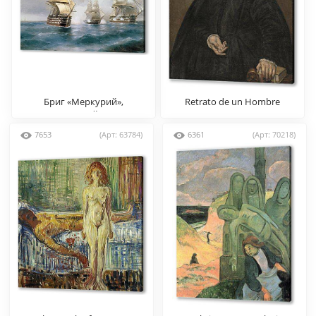
Бриг «Меркурий»,
Retrato de un Hombre
атакованный двумя
турецкими кораблями
7653
(Арт: 63784)
6361
(Арт: 70218)