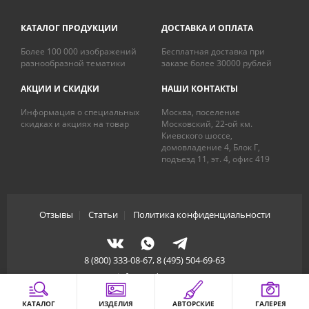
КАТАЛОГ ПРОДУКЦИИ
ДОСТАВКА И ОПЛАТА
Более 100 000 изображений
Бесплатная доставка при
разнообразной тематики
заказе более 30000 рублей
АКЦИИ И СКИДКИ
НАШИ КОНТАКТЫ
Информация о специальных
Москва, поселение
скидках и акциях на товар
Московский, 22-ой км.
Киевского шоссе,
домовладение 4, Блок Г,
подъезд 11, эт. 4, офис 419
Отзывы
|
Статьи
|
Политика конфиденциальности
8 (800) 333-08-67, 8 (495) 504-69-63
info@artdecory.ru
КАТАЛОГ
ИЗДЕЛИЯ
АВТОРСКИЕ
ГАЛЕРЕЯ