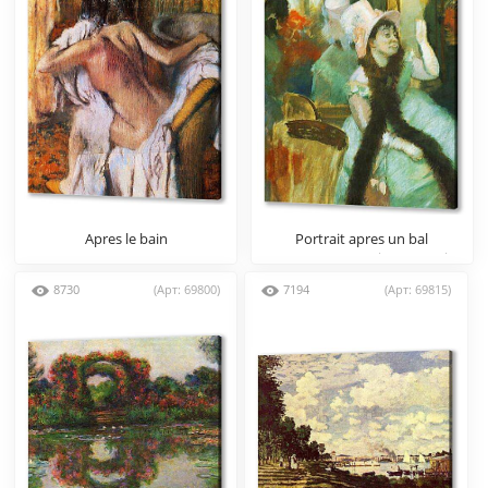
Apres le bain
Portrait apres un bal
costume, mme Dietz-Monnin
Gouache
8730
(Арт: 69800)
7194
(Арт: 69815)