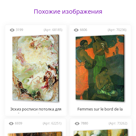
Похожие изображения
3199
(Арт: 68185)
6606
(Арт: 70236)
Эскиз росписи потолка для
Femmes sur le bord de la
особняка П.П. фон Дервиза
mer, ou Maternite I
в Петербурге.
6939
(Арт: 62251)
7880
(Арт: 73262)