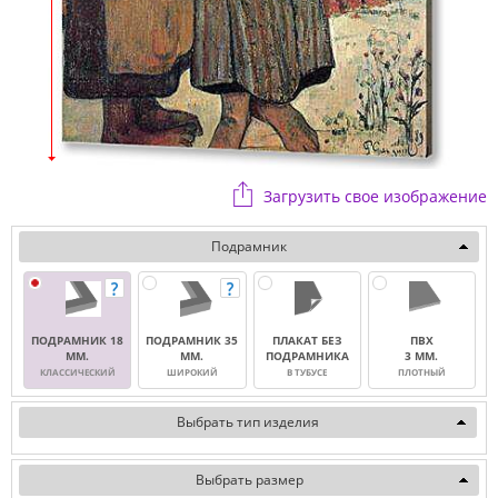
Загрузить свое изображение
Подрамник
ПОДРАМНИК 18
ПОДРАМНИК 35
ПЛАКАТ БЕЗ
ПВХ
ММ.
ММ.
ПОДРАМНИКА
3 ММ.
КЛАССИЧЕСКИЙ
ШИРОКИЙ
В ТУБУСЕ
ПЛОТНЫЙ
Выбрать тип изделия
Выбрать размер