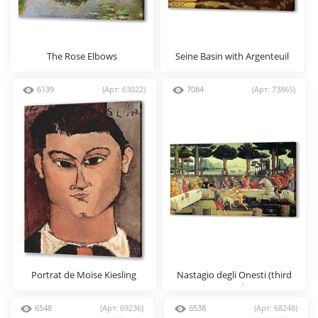
The Rose Elbows
Seine Basin with Argenteuil
6139
(Арт: 63022)
7084
(Арт: 73865)
Portrat de Moise Kiesling
Nastagio degli Onesti (third
episode)
6548
(Арт: 69236)
6538
(Арт: 68248)