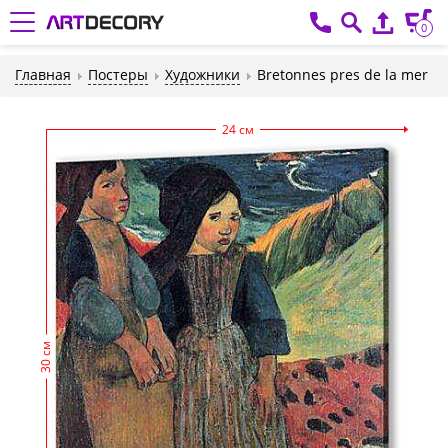
0
Главная
Постеры
Художники
Bretonnes pres de la mer
24 см
30 см