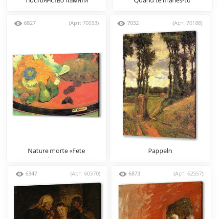
6827
(Арт: 70053)
7032
(Арт: 70188)
Nature morte «Fete
Pappeln
Gloanec»
6347
(Арт: 60370)
6873
(Арт: 62557)