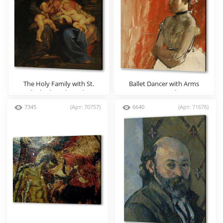
The Holy Family with St.
Ballet Dancer with Arms
Elizabeth and St. John
Crossed
7345
(Арт: 70757)
6640
(Арт: 71676)