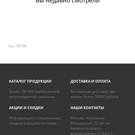
Вы недавно смотрели
Арт: 06180
КАТАЛОГ ПРОДУКЦИИ
ДОСТАВКА И ОПЛАТА
Более 100 000 изображений
Бесплатная доставка при
разнообразной тематики
заказе более 30000 рублей
АКЦИИ И СКИДКИ
НАШИ КОНТАКТЫ
Информация о специальных
Москва, поселение
скидках и акциях на товар
Московский, 22-ой км.
Киевского шоссе,
домовладение 4, Блок Г,