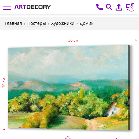
0
Главная
Постеры
Художники
Домик
30 см
20 см