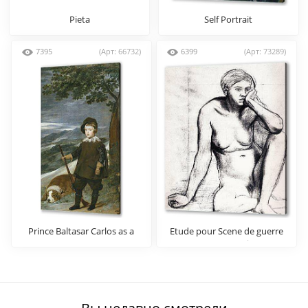
Pieta
Self Portrait
7395
(Арт: 66732)
6399
(Арт: 73289)
Prince Baltasar Carlos as a
Etude pour Scene de guerre
Hunter
au Moyen Age Dessin Crayon
noir