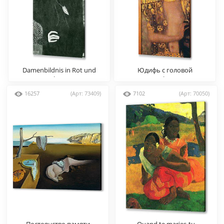
Damenbildnis in Rot und
Юдифь с головой
Schwarz
Олоферна
16257
(Арт: 73409)
7102
(Арт: 70050)
Постоянство памяти
Quand te maries-tu