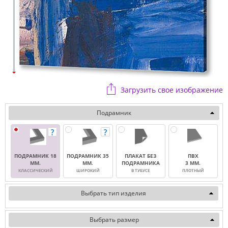
Загрузить свое изображение
Подрамник
ПОДРАМНИК 18
ПОДРАМНИК 35
ПЛАКАТ БЕЗ
ПВХ
ММ.
ММ.
ПОДРАМНИКА
3 ММ.
КЛАССИЧЕСКИЙ
ШИРОКИЙ
В ТУБУСЕ
ПЛОТНЫЙ
Выбрать тип изделия
Выбрать размер