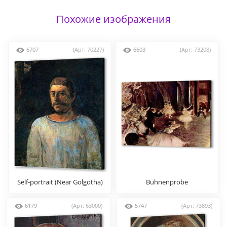
Похожие изображения
6707
(Арт: 70227)
6603
(Арт: 73208)
Self-portrait (Near Golgotha)
Buhnenprobe
6179
(Арт: 63000)
5747
(Арт: 73893)