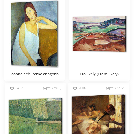
jeanne hebuterne anagoria
Fra Ekely (From Ekely)
6412
(Арт: 72916)
7006
(Арт: 73272)