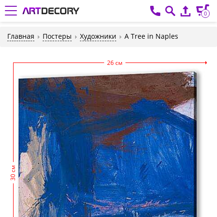
0
Главная
Постеры
Художники
A Tree in Naples
26 см
30 см