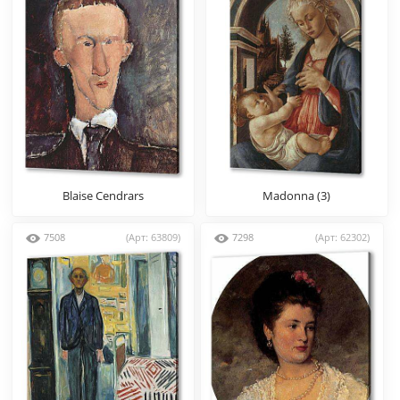
Blaise Cendrars
Madonna (3)
7508
(Арт: 63809)
7298
(Арт: 62302)