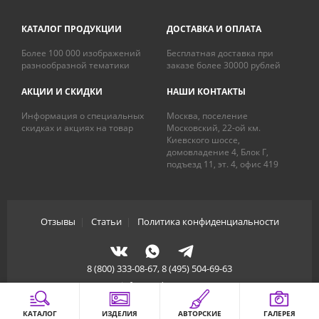
КАТАЛОГ ПРОДУКЦИИ
ДОСТАВКА И ОПЛАТА
Более 100 000 изображений
Бесплатная доставка при
разнообразной тематики
заказе более 30000 рублей
АКЦИИ И СКИДКИ
НАШИ КОНТАКТЫ
Информация о специальных
Москва, поселение
скидках и акциях на товар
Московский, 22-ой км.
Киевского шоссе,
домовладение 4, Блок Г,
подъезд 11, эт. 4, офис 419
Отзывы
|
Статьи
|
Политика конфиденциальности
8 (800) 333-08-67, 8 (495) 504-69-63
info@artdecory.ru
КАТАЛОГ
ИЗДЕЛИЯ
АВТОРСКИЕ
ГАЛЕРЕЯ