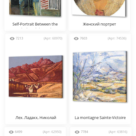
Self-Portrait Between the
Женский портрет
Clock and the Bed
7213
(Арт: 60970)
7603
(Арт: 74536)
Лех. Ладакх, Николай
La montagne Sainte-Victoire
Рерих
(3)
6499
(Арт: 62950)
7784
(Арт: 63816)