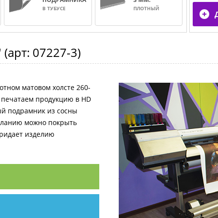
В ТУБУСЕ
ПЛОТНЫЙ
"
(арт:
07227-3
)
отном матовом холсте 260-
и печатаем продукцию в HD
ный подрамник из сосны
желанию можно покрыть
придает изделию