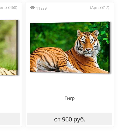
рт: 38468)
(Арт: 3317)
11839
Тигр
от 960 руб.