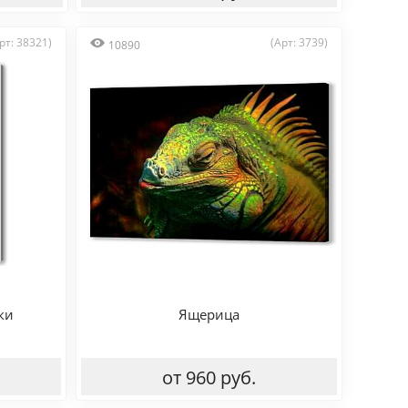
рт: 38321)
(Арт: 3739)
10890
ки
Ящерица
от 960 руб.