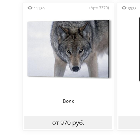
(Арт: 3370)
11180
3528
Волк
от 970 руб.