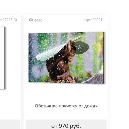
т: 07225-3)
(Арт: 39891)
9640
Обезьянка прячется от дождя
от 970 руб.