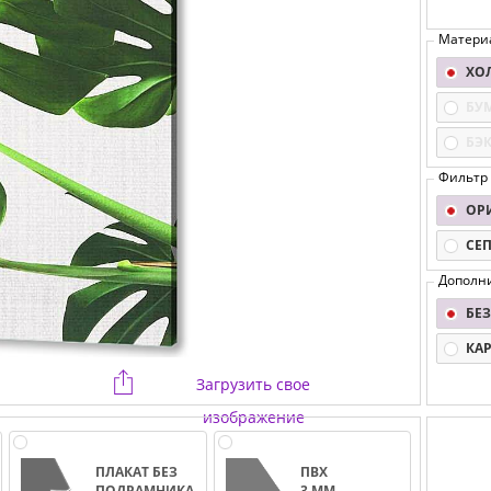
Матери
ХО
БУ
БЭ
Фильтр
ОР
СЕ
Дополн
БЕЗ
КА
Загрузить свое
изображение
ПЛАКАТ БЕЗ
ПВХ
ПОДРАМНИКА
3 ММ.