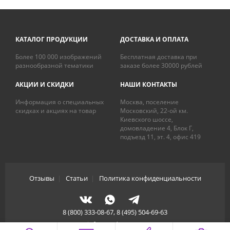
КАТАЛОГ ПРОДУКЦИИ
ДОСТАВКА И ОПЛАТА
Более 100 000 изображений
Бесплатная доставка при
разнообразной тематики
заказе более 30000 рублей
АКЦИИ И СКИДКИ
НАШИ КОНТАКТЫ
Информация о специальных
Москва, поселение
скидках и акциях на товар
Московский, 22-ой км.
Киевского шоссе,
домовладение 4, Блок Г,
подъезд 11, эт. 4, офис 419
Отзывы
|
Статьи
|
Политика конфиденциальности
8 (800) 333-08-67, 8 (495) 504-69-63
info@artdecory.ru