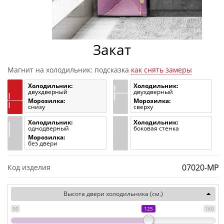
Закат
Магнит на холодильник: подсказка
как снять замеры
Холодильник:
Холодильник:
двухдверный
двухдверный
Морозилка:
Морозилка:
снизу
сверху
Холодильник:
Холодильник:
однодверный
боковая стенка
Морозилка:
без двери
07020-MP
Код изделия
Высота двери холодильника (см.)
50
125
160