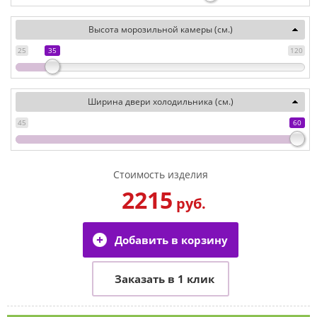
Высота морозильной камеры (см.)
25
35
120
Ширина двери холодильника (см.)
45
60
Стоимость изделия
2215
руб.