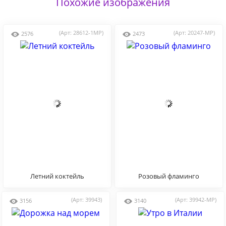
Похожие изображения
(Арт: 28612-1MP)
(Арт: 20247-MP)
2576
2473
Летний коктейль
Розовый фламинго
(Арт: 39943)
(Арт: 39942-MP)
3156
3140