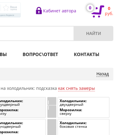
0
0
Кабинет автора
руб.
ВЫ
ВОПРОС\ОТВЕТ
КОНТАКТЫ
 на холодильник: подсказка
как снять замеры
олодильник:
Холодильник:
вухдверный
двухдверный
орозилка:
Морозилка:
низу
сверху
олодильник:
Холодильник:
днодверный
боковая стенка
орозилка: