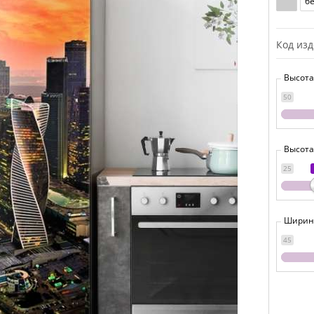
б
Код из
Высота
50
Высота
25
Ширина
45