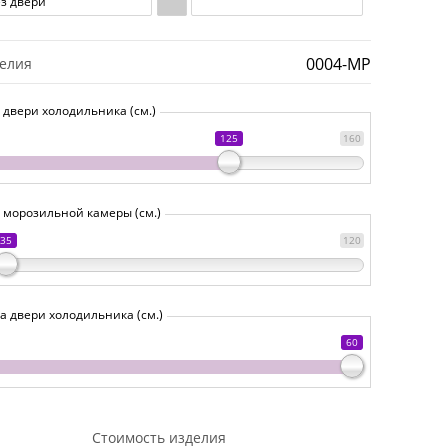
ез двери
0004-MP
делия
 двери холодильника (см.)
125
160
 морозильной камеры (см.)
35
120
 двери холодильника (см.)
60
Стоимость изделия