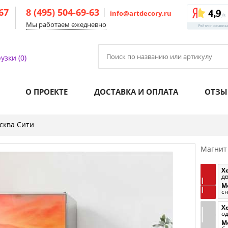
-67
8 (495) 504-69-63
info@artdecory.ru
Мы работаем ежедневно
узки (0)
О ПРОЕКТЕ
ДОСТАВКА И ОПЛАТА
ОТЗЫ
сква Сити
Магнит
Х
д
М
с
Х
о
М