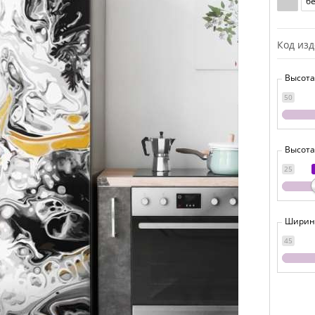
б
Код из
Высота
50
Высота
25
Ширина
45