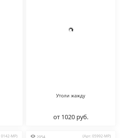
Утоли жажду
от 1020 руб.
: 0142-MP)
(Арт: 05992-MP)
2054