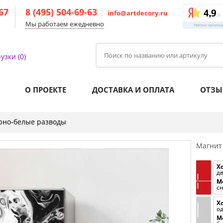
-67
8 (495) 504-69-63
info@artdecory.ru
Мы работаем ежедневно
узки (0)
О ПРОЕКТЕ
ДОСТАВКА И ОПЛАТА
ОТЗЫ
рно-белые разводы
Магнит
Х
д
М
с
Х
о
М