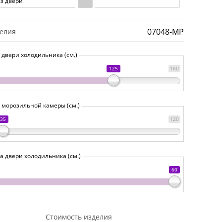
ез двери
07048-MP
делия
 двери холодильника (см.)
125
160
 морозильной камеры (см.)
35
120
 двери холодильника (см.)
60
Стоимость изделия