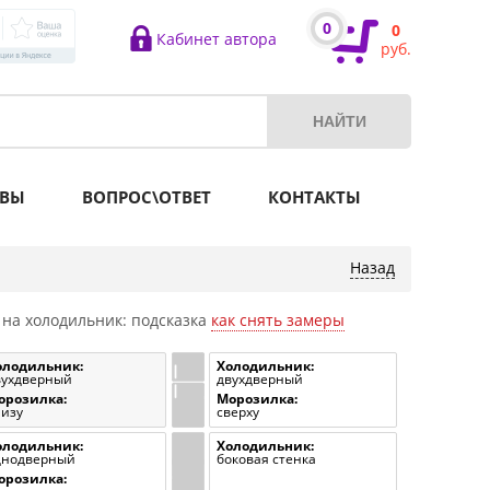
0
0
Кабинет автора
руб.
ВЫ
ВОПРОС\ОТВЕТ
КОНТАКТЫ
 на холодильник: подсказка
как снять замеры
олодильник:
Холодильник:
вухдверный
двухдверный
орозилка:
Морозилка:
низу
сверху
олодильник:
Холодильник:
днодверный
боковая стенка
орозилка: