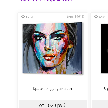
(Арт: 39618)
8754
6481
Красивая девушка арт
В 
от 1020 руб.