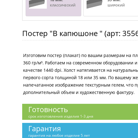
КЛАССИЧЕСКИЙ
ШИРОКИЙ
Постер
"В капюшоне "
(арт:
355
Изготовим постер (плакат) по вашим размерам на пл
360 гр/м³. Работаем на современном оборудовании 
качестве 1440 dpi. Холст натягивается на натураль
первого сорта толщиной 18 или 35 мм. По вашему 
напечатанное изображение текстурным гелем, что 
дополнительный объем и художественную фактуру.
Готовность
срок изготовления изделия 1-3 дня
Гарантия
гарантия на любое изделие 5 лет