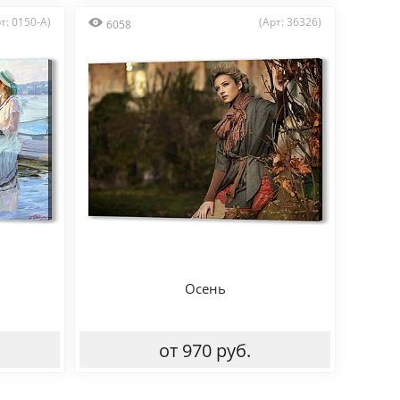
т: 0150-A)
(Арт: 36326)
6058
Осень
от 970 руб.