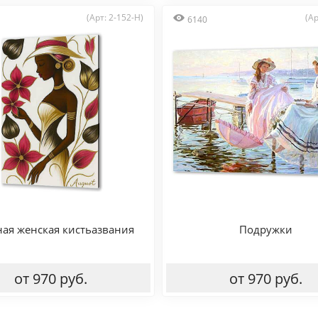
(Арт: 2-152-H)
(Ар
6140
ая женская кистьазвания
Подружки
от 970 руб.
от 970 руб.