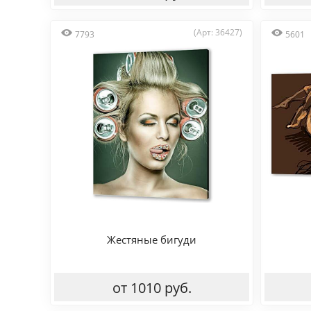
(Арт: 36427)
7793
5601
Жестяные бигуди
от 1010 руб.