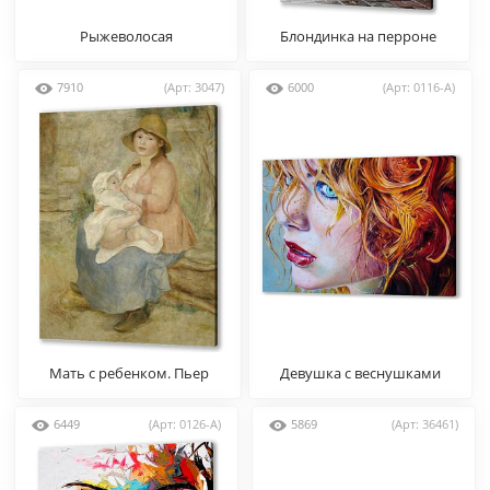
Рыжеволосая
Блондинка на перроне
7910
(Арт: 3047)
6000
(Арт: 0116-A)
Мать с ребенком. Пьер
Девушка с веснушками
Огюст Ренуар
6449
(Арт: 0126-A)
5869
(Арт: 36461)