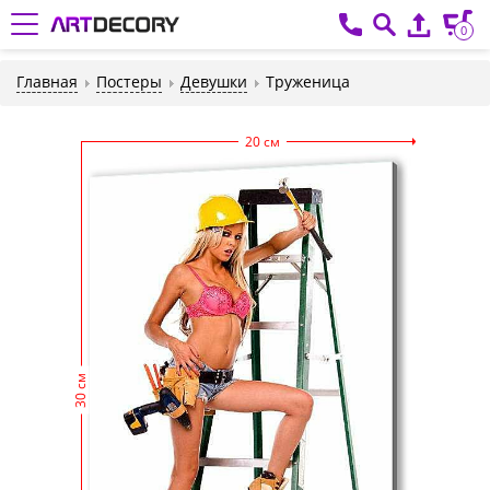
0
Главная
Постеры
Девушки
Труженица
20 см
30 см