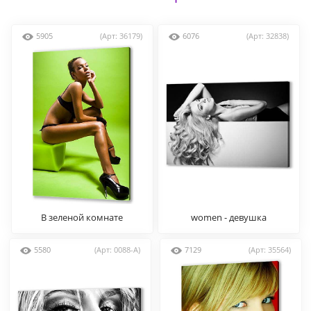
5905
(Арт: 36179)
6076
(Арт: 32838)
В зеленой комнате
women - девушка
5580
(Арт: 0088-A)
7129
(Арт: 35564)