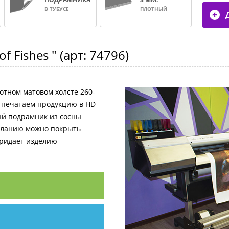
В ТУБУСЕ
ПЛОТНЫЙ
f Fishes "
(арт:
74796
)
отном матовом холсте 260-
и печатаем продукцию в HD
ный подрамник из сосны
желанию можно покрыть
придает изделию