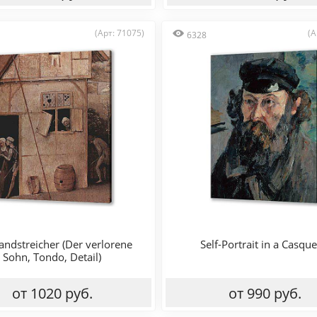
(Арт: 71075)
(А
6328
andstreicher (Der verlorene
Self-Portrait in a Casque
Sohn, Tondo, Detail)
от 1020 руб.
от 990 руб.