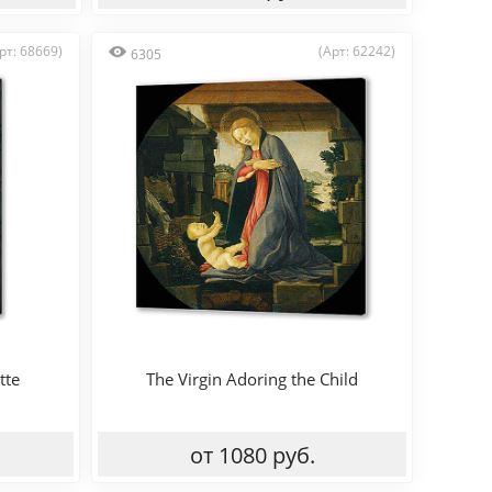
рт: 68669)
(Арт: 62242)
6305
tte
The Virgin Adoring the Child
от 1080 руб.