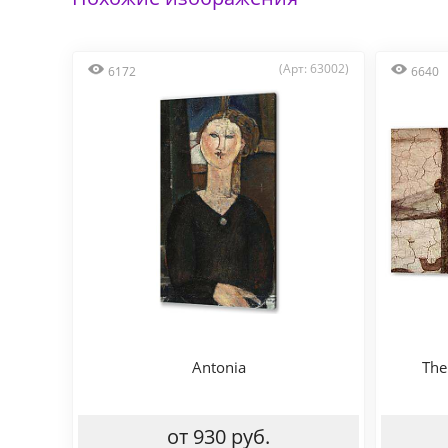
(Арт: 63002)
6172
6640
Antonia
The
от 930 руб.