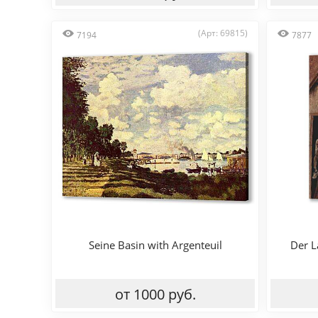
(Арт: 69815)
7194
7877
Seine Basin with Argenteuil
Der L
от 1000 руб.