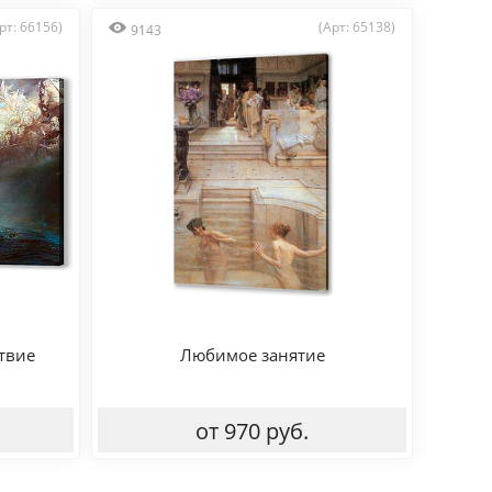
рт: 66156)
(Арт: 65138)
9143
твие
Любимое занятие
от 970 руб.