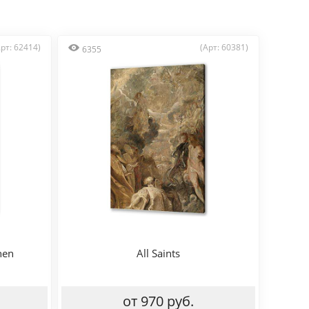
Арт: 62414)
(Арт: 60381)
6355
hen
All Saints
от 970 руб.