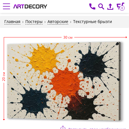
0
Главная
Постеры
Авторские
Текстурные брызги
30 см
20 см