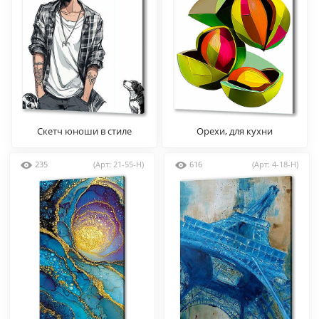
Скетч юноши в стиле
Орехи, для кухни
аниме1
235
(Арт: 21-55-H)
616
(Арт: 4-18-H)