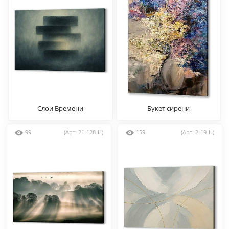
Слои Времени
Букет сирени
99
(Арт: 21-128-H)
159
(Арт: 2-19-H)