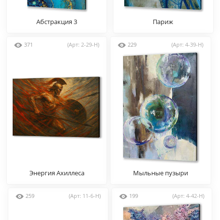
Абстракция 3
Париж
371
(Арт: 2-29-H)
229
(Арт: 4-39-H)
Энергия Ахиллеса
Мыльные пузыри
259
(Арт: 11-6-H)
199
(Арт: 4-42-H)