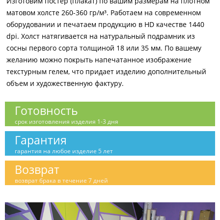
Изготовим постер (плакат) по вашим размерам на плотном
матовом холсте 260-360 гр/м³. Работаем на современном
оборудовании и печатаем продукцию в HD качестве 1440
dpi. Холст натягивается на натуральный подрамник из
сосны первого сорта толщиной 18 или 35 мм. По вашему
желанию можно покрыть напечатанное изображение
текстурным гелем, что придает изделию дополнительный
объем и художественную фактуру.
Готовность
срок изготовления изделия 1-3 дня
Гарантия
гарантия на любое изделие 5 лет
Возврат
возврат брака в течение 7 дней