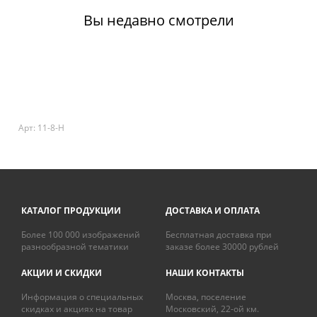
Вы недавно смотрели
Арт: 11-8-H
КАТАЛОГ ПРОДУКЦИИ
ДОСТАВКА И ОПЛАТА
Более 100 000 изображений
Бесплатная доставка при
разнообразной тематики
заказе более 30000 рублей
АКЦИИ И СКИДКИ
НАШИ КОНТАКТЫ
Информация о специальных
Москва, поселение
скидках и акциях на товар
Московский, 22-ой км.