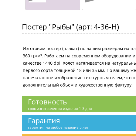
Постер
"Рыбы"
(арт:
4-36-H
)
Изготовим постер (плакат) по вашим размерам на пл
360 гр/м³. Работаем на современном оборудовании 
качестве 1440 dpi. Холст натягивается на натураль
первого сорта толщиной 18 или 35 мм. По вашему 
напечатанное изображение текстурным гелем, что 
дополнительный объем и художественную фактуру.
Готовность
срок изготовления изделия 1-3 дня
Гарантия
гарантия на любое изделие 5 лет