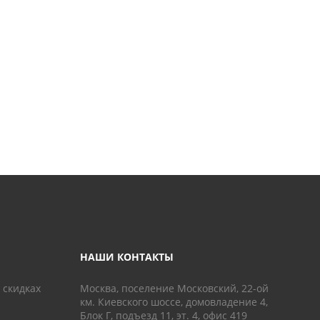
НАШИ КОНТАКТЫ
 скидках
Москва, поселение Московский, 22-ой
км. Киевского шоссе, домовладение 4,
Блок Г, подъезд 11, эт. 4, офис 419