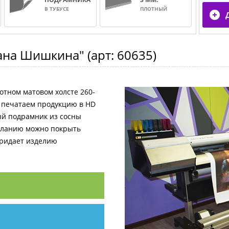
В ТУБУСЕ
ПЛОТНЫЙ
вана Шишкина"
(арт:
60635
)
отном матовом холсте 260-
и печатаем продукцию в HD
ный подрамник из сосны
желанию можно покрыть
придает изделию