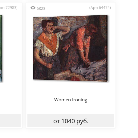
рт: 72983)
(Арт: 64474)
6823
Women Ironing
от 1040 руб.