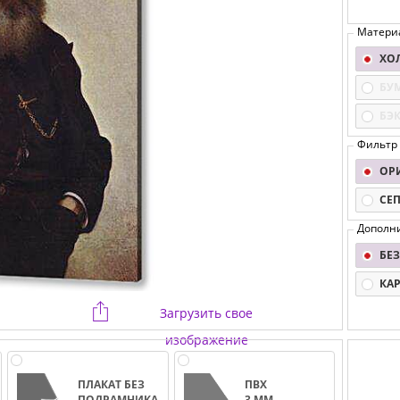
Матери
ХО
БУ
БЭ
Фильтр
ОР
СЕ
Дополн
БЕЗ
КА
Загрузить свое
изображение
ПЛАКАТ БЕЗ
ПВХ
ПОДРАМНИКА
3 ММ.