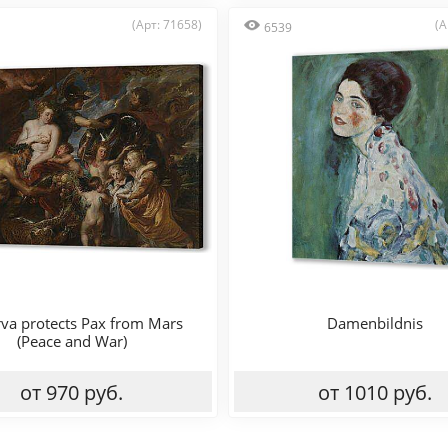
(Арт: 71658)
(А
6539
va protects Pax from Mars
Damenbildnis
(Peace and War)
от 970 руб.
от 1010 руб.