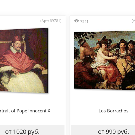
(Арт: 69781)
(
7541
rtrait of Pope Innocent X
Los Borrachos
от 1020 руб.
от 990 руб.