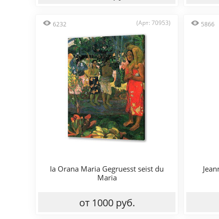
(Арт: 70953)
6232
5866
Ia Orana Maria Gegruesst seist du
Jean
Maria
от 1000 руб.