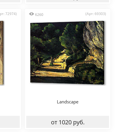
рт: 72974)
(Арт: 69303)
6260
Landscape
от 1020 руб.