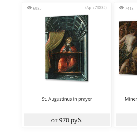
(Арт: 73835)
6985
7418
St. Augustinus in prayer
Miner
от 970 руб.