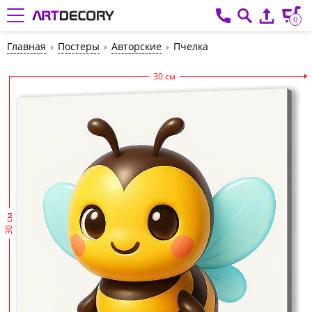
0
Главная
Постеры
Авторские
Пчелка
30 см
30 см