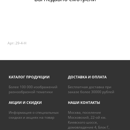
Арт: 29-4-H
КАТАЛОГ ПРОДУКЦИИ
ДОСТАВКА И ОПЛАТА
Более 100 000 изображений
Бесплатная доставка при
разнообразной тематики
заказе более 30000 рублей
АКЦИИ И СКИДКИ
НАШИ КОНТАКТЫ
Информация о специальных
Москва, поселение
скидках и акциях на товар
Московский, 22-ой км.
Киевского шоссе,
домовладение 4, Блок Г,