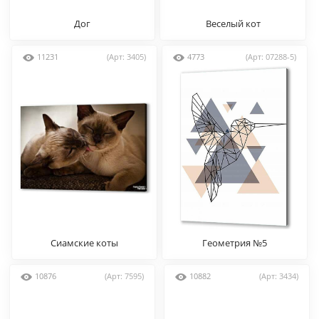
Дог
Веселый кот
11231
(Арт: 3405)
4773
(Арт: 07288-5)
Сиамские коты
Геометрия №5
10876
(Арт: 7595)
10882
(Арт: 3434)