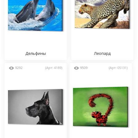
Дельфины
Леопард
9292
(Арт: 4189)
9509
(Арт: 05131)