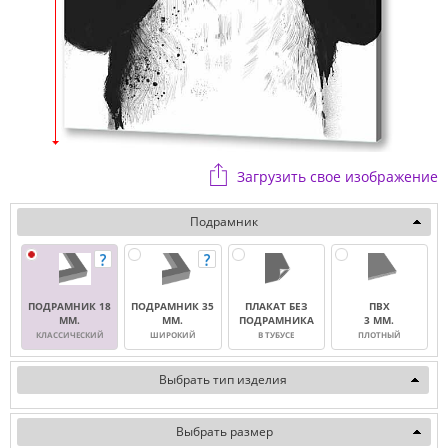
Загрузить свое изображение
Подрамник
ПОДРАМНИК 18
ПОДРАМНИК 35
ПЛАКАТ БЕЗ
ПВХ
ММ.
ММ.
ПОДРАМНИКА
3 ММ.
КЛАССИЧЕСКИЙ
ШИРОКИЙ
В ТУБУСЕ
ПЛОТНЫЙ
Выбрать тип изделия
Выбрать размер