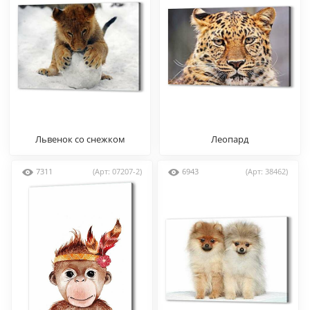
Львенок со снежком
Леопард
7311
(Арт: 07207-2)
6943
(Арт: 38462)