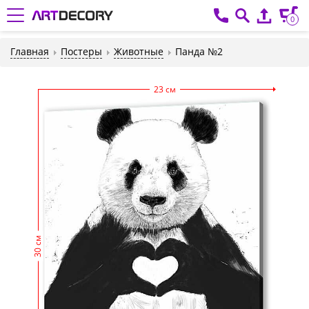
0
Главная
Постеры
Животные
Панда №2
23 см
30 см