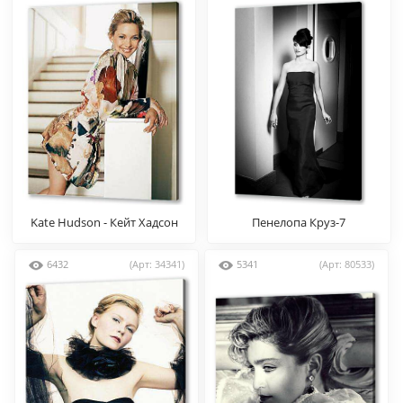
Kate Hudson - Кейт Хадсон
Пенелопа Круз-7
6432
(Арт: 34341)
5341
(Арт: 80533)