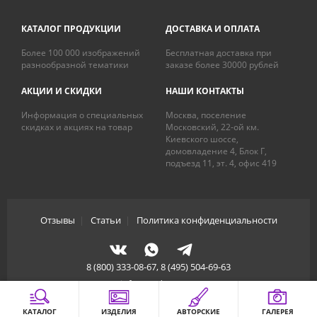
КАТАЛОГ ПРОДУКЦИИ
ДОСТАВКА И ОПЛАТА
Более 100 000 изображений
Бесплатная доставка при
разнообразной тематики
заказе более 30000 рублей
АКЦИИ И СКИДКИ
НАШИ КОНТАКТЫ
Информация о специальных
Москва, поселение
скидках и акциях на товар
Московский, 22-ой км.
Киевского шоссе,
домовладение 4, Блок Г,
подъезд 11, эт. 4, офис 419
Отзывы
|
Статьи
|
Политика конфиденциальности
8 (800) 333-08-67, 8 (495) 504-69-63
info@artdecory.ru
КАТАЛОГ
ИЗДЕЛИЯ
АВТОРСКИЕ
ГАЛЕРЕЯ