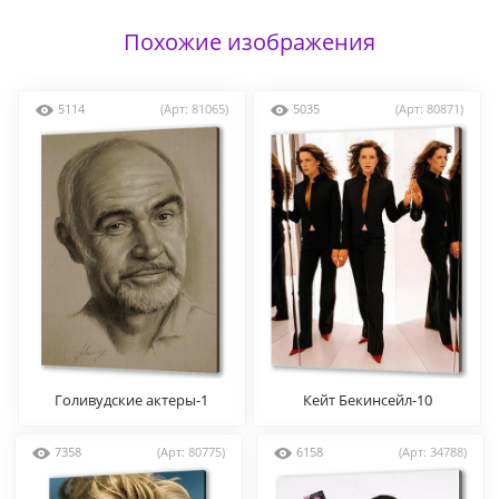
Похожие изображения
5114
(Арт: 81065)
5035
(Арт: 80871)
Голивудские актеры-1
Кейт Бекинсейл-10
7358
(Арт: 80775)
6158
(Арт: 34788)