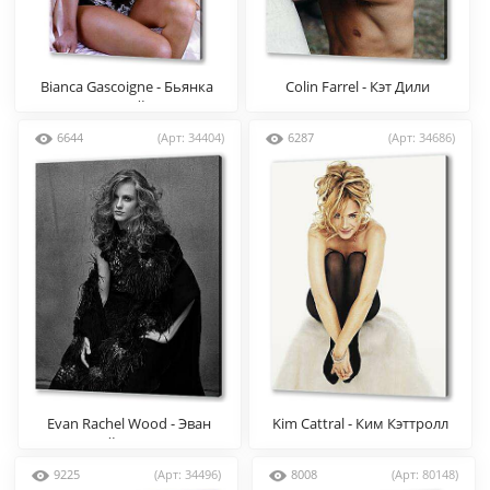
Bianca Gascoigne - Бьянка
Colin Farrel - Кэт Дили
Гаскойн
6644
(Арт: 34404)
6287
(Арт: 34686)
Evan Rachel Wood - Эван
Kim Cattral - Ким Кэттролл
Рэйчел Вуд
9225
(Арт: 34496)
8008
(Арт: 80148)