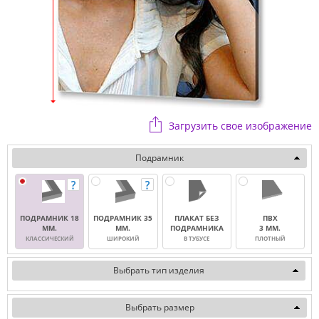
Загрузить свое изображение
Подрамник
ПОДРАМНИК 18
ПОДРАМНИК 35
ПЛАКАТ БЕЗ
ПВХ
ММ.
ММ.
ПОДРАМНИКА
3 ММ.
КЛАССИЧЕСКИЙ
ШИРОКИЙ
В ТУБУСЕ
ПЛОТНЫЙ
Выбрать тип изделия
Выбрать размер