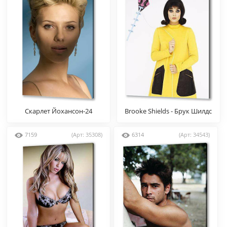
Скарлет Йохансон-24
Brooke Shields - Брук Шилдс
7159
(Арт: 35308)
6314
(Арт: 34543)