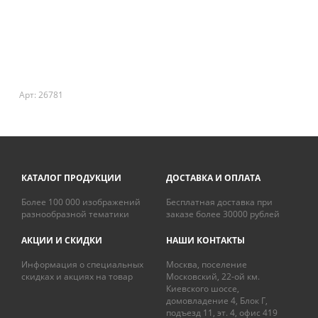
Арт: 26781
КАТАЛОГ ПРОДУКЦИИ
ДОСТАВКА И ОПЛАТА
Более 100 000 изображений
Бесплатная доставка при
разнообразной тематики
заказе более 30000 рублей
АКЦИИ И СКИДКИ
НАШИ КОНТАКТЫ
Информация о специальных
Москва, поселение
скидках и акциях на товар
Московский, 22-ой км.
Киевского шоссе,
домовладение 4, Блок Г,
подъезд 11, эт. 4, офис 419