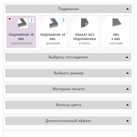
Подрамник
ПОДРАМНИК 18
ПОДРАМНИК 35
ПЛАКАТ БЕЗ
ПВХ
ММ.
ММ.
ПОДРАМНИКА
3 ММ.
КЛАССИЧЕСКИЙ
ШИРОКИЙ
В ТУБУСЕ
ПЛОТНЫЙ
Выбрать тип изделия
Выбрать размер
Материал печати
Фильтр цвета
Дополнительный эффект