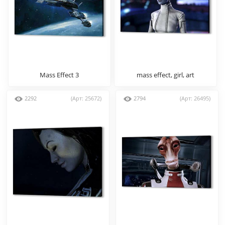
Mass Effect 3
mass effect, girl, art
2292
(Арт: 25672)
2794
(Арт: 26495)