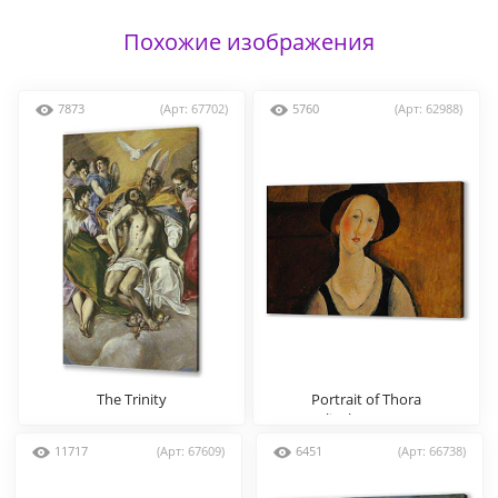
Похожие изображения
7873
(Арт: 67702)
5760
(Арт: 62988)
The Trinity
Portrait of Thora
Klinckowstrom
11717
(Арт: 67609)
6451
(Арт: 66738)