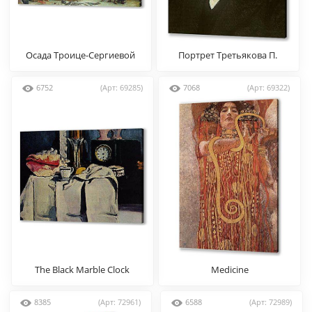
Осада Троице-Cергиевой
Портрет Третьякова П.
лавры
6752
(Арт: 69285)
7068
(Арт: 69322)
The Black Marble Clock
Medicine
8385
(Арт: 72961)
6588
(Арт: 72989)