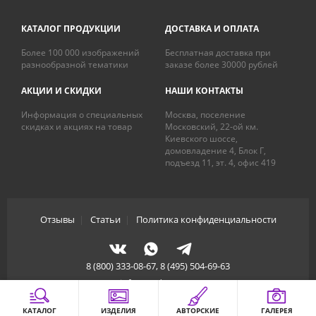
КАТАЛОГ ПРОДУКЦИИ
ДОСТАВКА И ОПЛАТА
Более 100 000 изображений
Бесплатная доставка при
разнообразной тематики
заказе более 30000 рублей
АКЦИИ И СКИДКИ
НАШИ КОНТАКТЫ
Информация о специальных
Москва, поселение
скидках и акциях на товар
Московский, 22-ой км.
Киевского шоссе,
домовладение 4, Блок Г,
подъезд 11, эт. 4, офис 419
Отзывы
|
Статьи
|
Политика конфиденциальности
8 (800) 333-08-67, 8 (495) 504-69-63
info@artdecory.ru
КАТАЛОГ
ИЗДЕЛИЯ
АВТОРСКИЕ
ГАЛЕРЕЯ