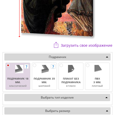
Загрузить свое изображение
Подрамник
ПОДРАМНИК 18
ПОДРАМНИК 35
ПЛАКАТ БЕЗ
ПВХ
ММ.
ММ.
ПОДРАМНИКА
3 ММ.
КЛАССИЧЕСКИЙ
ШИРОКИЙ
В ТУБУСЕ
ПЛОТНЫЙ
Выбрать тип изделия
Выбрать размер