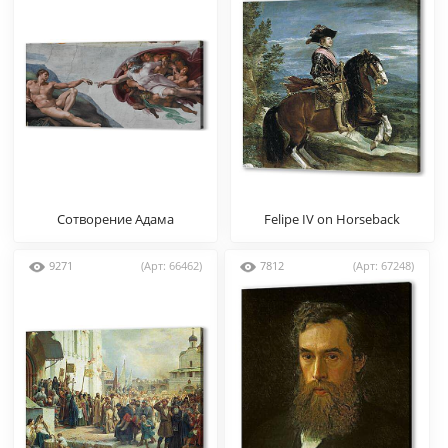
Сотворение Адама
Felipe IV on Horseback
9271
(Арт: 66462)
7812
(Арт: 67248)