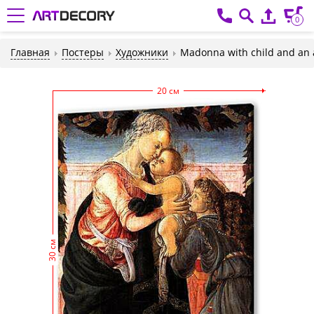
0
Главная
Постеры
Художники
Madonna with child and an 
20 см
30 см